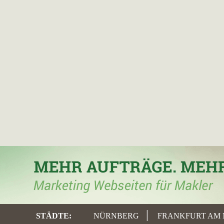
STÄDTE
:
NÜRNBERG
FRANKFURT AM 