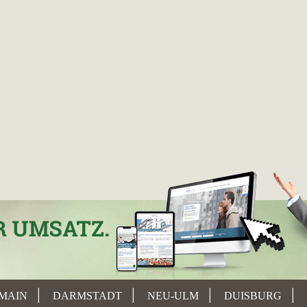
MAIN
DARMSTADT
NEU-ULM
DUISBURG