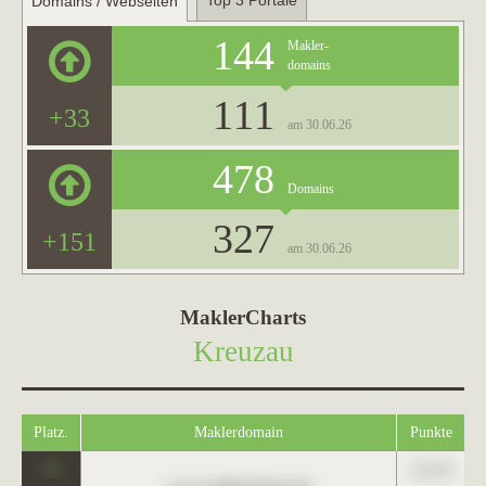
Top 3 Portale
Domains / Webseiten
144
Makler-
domains
111
+33
am 30.06.26
478
Domains
327
+151
am 30.06.26
MaklerCharts
Kreuzau
Platz.
Maklerdomain
Punkte
0
123,45