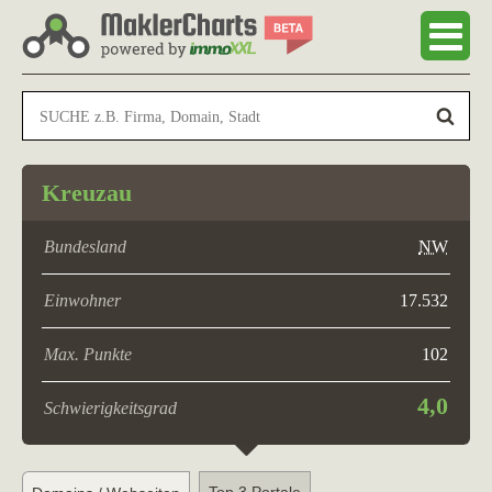
Kreuzau
Bundesland
NW
Einwohner
17.532
Max. Punkte
102
4,0
Schwierigkeitsgrad