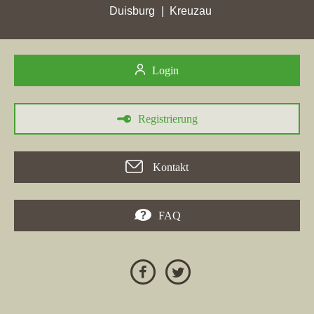
in Kreuzau ihre besten Platzierungen und Punktzahlen erzielten.
Duisburg
Kreuzau
Schließlich hatte Atici Immobilien & Grundbesitzverwaltung in
Kreuzau einen hohen Punktverlust mit nur 1,33 Stadtpunkten.
Insgesamt zeigt sich, dass die Makler in Kreuzau stark um die
Login
besten Platzierungen konkurrieren.
Registrierung
Kontakt
FAQ
30.05.2026
In den Wochen vom 24.04.2026 bis 30.05.2026 verzeichneten
verschiedene Immobilienmakler in der Region bemerkenswerte
Erfolge.
Großgart Immobilien OHG
aus
Düren
erzielte in