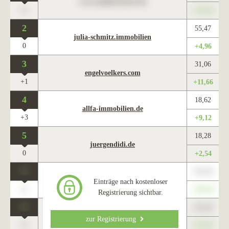
www.maklercharts.de
0
+345,67
2
55,47
julia-schmitz.immobilien
0
+4,96
3
31,06
engelvoelkers.com
+1
+11,66
4
18,62
allfa-immobilien.de
+3
+9,12
5
18,28
juergendidi.de
0
+2,54
0
123,45
www.maklercharts.de
Einträge nach kostenloser
0
+345,67
Registrierung sichtbar.
0
123,45
www.maklercharts.de
zur Registrierung
0
+345,67