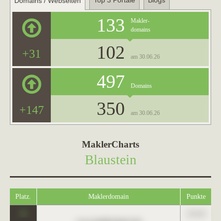
Top 3 Portale
Blogs
Domains / Webseiten
133
Makler-
domains
102
+31
am 30.06.26
497
Domains
350
+147
am 30.06.26
MaklerCharts
Blaustein
Platz.
Maklerdomain
Punkte
0
123,45