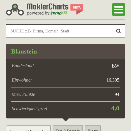
Blaustein
Bundesland
BW
Einwohner
16.305
Max. Punkte
94
4,0
Schwierigkeitsgrad