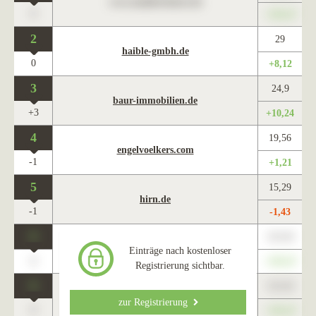
www.maklercharts.de
0
+345,67
2
29
haible-gmbh.de
0
+8,12
3
24,9
baur-immobilien.de
+3
+10,24
4
19,56
engelvoelkers.com
-1
+1,21
5
15,29
hirn.de
-1
-1,43
0
123,45
www.maklercharts.de
Einträge nach kostenloser
0
+345,67
Registrierung sichtbar.
0
123,45
www.maklercharts.de
zur Registrierung
0
+345,67