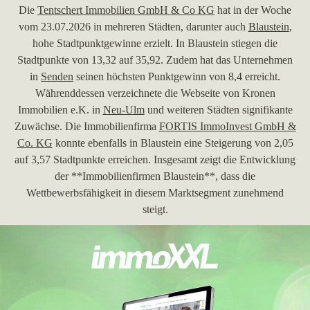
Die
Tentschert Immobilien GmbH & Co KG
hat in der Woche
vom 23.07.2026 in mehreren Städten, darunter auch
Blaustein
,
hohe Stadtpunktgewinne erzielt. In Blaustein stiegen die
Stadtpunkte von 13,32 auf 35,92. Zudem hat das Unternehmen
in
Senden
seinen höchsten Punktgewinn von 8,4 erreicht.
Währenddessen verzeichnete die Webseite von Kronen
Immobilien e.K. in
Neu-Ulm
und weiteren Städten signifikante
Zuwächse. Die Immobilienfirma
FORTIS ImmoInvest GmbH &
Co. KG
konnte ebenfalls in Blaustein eine Steigerung von 2,05
auf 3,57 Stadtpunkte erreichen. Insgesamt zeigt die Entwicklung
der **Immobilienfirmen Blaustein**, dass die
Wettbewerbsfähigkeit in diesem Marktsegment zunehmend
steigt.
30.06.2026