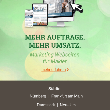
Kronen Immobilien e.K., ein Maklerbüro aus
Neu-Ulm
, erlebte
in der Stadt
Illertissen
vom 30.05.2026 bis 26.06.2026 den
größten Punktverlust mit nur 4,78 Stadtpunkten. In
Elchingen
konnte das Unternehmen jedoch eine Steigerung auf 9,03
Punkte erzielen. Die beste Platzierung erreichte die Firma in
Laupheim
, wo sie von Platz 10 auf Platz 9 vorrückte, und in
Neu-Ulm, wo sie von Platz 3 auf Platz 2 aufstieg. Auch in
Blaustein
verzeichnete das Unternehmen Fortschritte und kam
von Platz 9 auf Rang 8, während andere Maklerseiten überholt
wurden. Im Vergleich dazu erlitt das Maklerunternehmen
Scheppach Immobilien aus Blaustein einen Punktverlust und fiel
auf Platz 9 zurück. Zusammengefasst zeigt sich, dass der
mehr erfahren
Blaustein Immobilienmakler trotz einiger Rückschläge in
bestimmten Städten Fortschritte erzielen konnte.
Städte
:
Nürnberg
Frankfurt am Main
30.05.2026
Darmstadt
Neu-Ulm