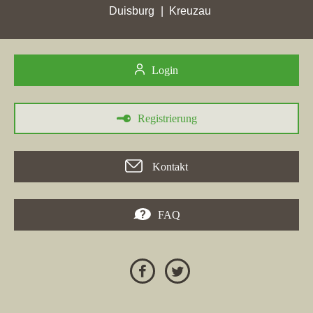
Die
Tentschert Immobilien GmbH & Co KG
, ein Maklerbüro
Duisburg
Kreuzau
aus Ulm, erzielte zwischen dem 24.04. und 30.05.2026 in der
Stadt
Blaustein
ihren höchsten Punktgewinn und belegte jetzt
dort den ersten Platz. Die Webseite überholte die Konkurrenz
Login
und verzeichnete einen Zuwachs von 9,13 auf 11,68
Stadtpunkte in
Blaubeuren
. Auch die Immobilienfirma Kronen
Immobilien erzielte in Blaustein einen bemerkenswerten
Registrierung
Zuwachs auf 10,65 Stadtpunkte. Mehrere andere Maklerbüros in
der Region, darunter auch
Blautal Immobilien
, haben ebenfalls
Fortschritte gemacht. Unter den Immobilienanbietern hat das
Kontakt
Thema "makler Blaustein" durch die auffälligen Platzierungen in
dieser Stadt an Bedeutung gewonnen.
FAQ
24.04.2026
Die
Tentschert Immobilien GmbH & Co KG
, ein