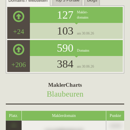
Top 3 Portale
Blogs
Domains / Webseiten
127
Makler-
domains
103
+24
am 30.06.26
590
Domains
384
+206
am 30.06.26
MaklerCharts
Blaubeuren
Platz.
Maklerdomain
Punkte
0
123,45