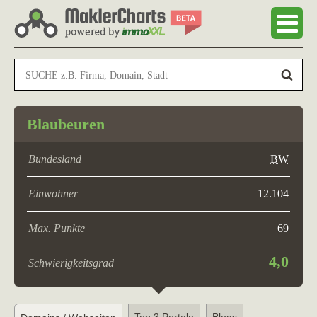
Blaubeuren
Bundesland
BW
Einwohner
12.104
Max. Punkte
69
4,0
Schwierigkeitsgrad