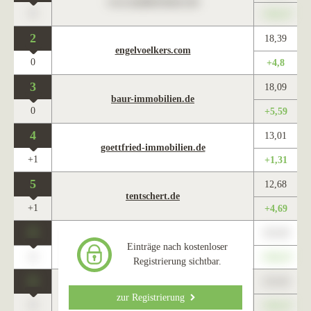
www.maklercharts.de
0
+345,67
2
18,39
engelvoelkers.com
0
+4,8
3
18,09
baur-immobilien.de
0
+5,59
4
13,01
goettfried-immobilien.de
+1
+1,31
5
12,68
tentschert.de
+1
+4,69
0
123,45
www.maklercharts.de
Einträge nach kostenloser
0
+345,67
Registrierung sichtbar.
0
123,45
www.maklercharts.de
zur Registrierung
0
+345,67