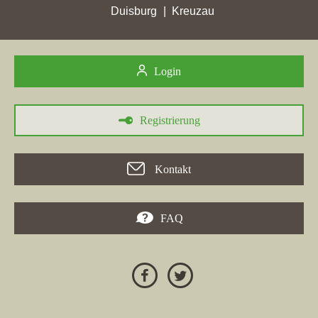
Rheine
. In Bezug auf die Region Blaubeuren ist es wichtig zu
Duisburg
Kreuzau
erwähnen, dass auch die Immobilienmaklerseite in dieser Stadt
an Bedeutung gewann. Insgesamt ist die Engel & Völkers AG
aufgrund ihrer Leistungen in Blaubeuren und anderen Städten
Login
ein relevanter Akteur auf dem Immobilienmarkt.
Registrierung
30.05.2026
Kontakt
Tentschert Immobilien GmbH & Co KG
, ein Maklerbüro aus
Ulm, erzielte in der Stadt
Blaubeuren
einen Punktgewinn von
11,68 Stadtpunkten und erreichte damit eine Spitzenplatzierung.
FAQ
Auch die Maklerfirma
BOBER Immobilien
und
Färber
Immobilien
verzeichneten in Blaubeuren hohe Punktgewinne.
Darüber hinaus stieg die Maklerwebseite von Schwabenhaus in
mehrere Städte ein und erzielte dort ebenfalls Fortschritte. Das
Maklerunternehmen
SIDA Hausverwaltung
erreichte seine
höchste Gesamtpunktzahl in Blaubeuren. Dies verdeutlicht die