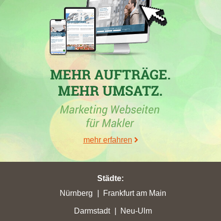
30.06.2026
Die
Engel & Völkers AG
, ein Immobilienmakler aus Hamburg,
hat in verschiedenen Städten zwischen dem 30. Mai und 26.
mehr erfahren
Juni 2026 ihre höchsten Punktgewinne erzielt, darunter in
Frankenthal mit 80,47 Stadtpunkten und in
Sondershausen
mit
33,49 Stadtpunkten. Während sie in
Blaubeuren
in die Top 5
aufgestiegen ist, verzeichneten auch andere Makler, z.B.
van den
Städte
:
Borg Immobilien
, dort Punktgewinne. Die Webseite von Engel
Nürnberg
Frankfurt am Main
& Völkers hat zudem in mehreren Städten Platzierungen
Darmstadt
Neu-Ulm
gewonnen, zeigte jedoch auch Verluste in anderen, darunter in