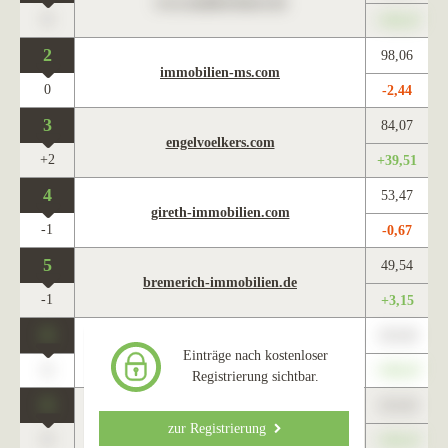
www.maklercharts.de
0
+345,67
2
98,06
immobilien-ms.com
0
-2,44
3
84,07
engelvoelkers.com
+2
+39,51
4
53,47
gireth-immobilien.com
-1
-0,67
5
49,54
bremerich-immobilien.de
-1
+3,15
0
123,45
www.maklercharts.de
Einträge nach kostenloser
0
+345,67
Registrierung sichtbar.
0
123,45
www.maklercharts.de
zur Registrierung
0
+345,67