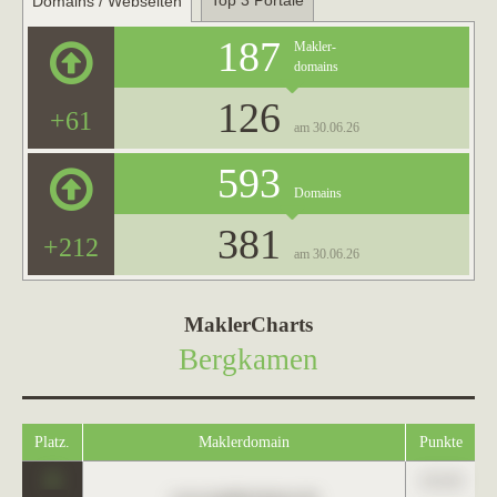
Top 3 Portale
Domains / Webseiten
187
Makler-
domains
126
+61
am 30.06.26
593
Domains
381
+212
am 30.06.26
MaklerCharts
Bergkamen
Platz.
Maklerdomain
Punkte
0
123,45