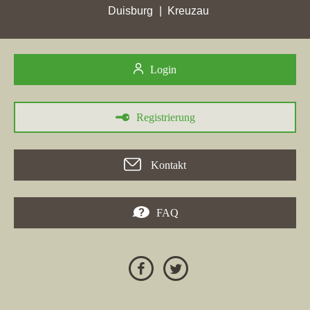
vorgerückt ist. Dabei wurden zahlreiche Wettbewerber überholt,
Duisburg
Kreuzau
unter anderem falcimmo.de und vivawest.de. Auch die Firma
Dieckmann Immobilien GmbH
hat in Bergkamen einen
Zuwachs an Stadtpunkten erzielt und belegt nun ebenfalls einen
der vorderen Plätze. Die Webseite von
Login
Larissa Klemmer
Immobilien
hat mit einem Plus von 24,1 Punkten ebenfalls eine
Höchstwertung in Bergkamen erreicht. Zusammenfassend sind
Registrierung
die besten Makler in Bergkamen aktuell sehr erfolgreich bei der
Platzierung und Punktevergabe.
Kontakt
30.05.2026
FAQ
Falc Immobilien GmbH & Co. KG
hat in der Woche vom
30.05.2026 in mehreren Städten, darunter
Gardelegen
,
Brandenburg an der Havel
, und
Soltau
, ihre besten
Platzierungen erzielt und sich signifikant verbessert, oft mit
einem Sprung in die Top 20. In
Bergkamen
, einem relevanten