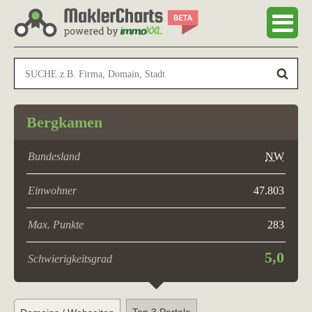
Bergkamen
Bundesland
NW
Einwohner
47.803
Max. Punkte
283
5,0
Schwierigkeitsgrad