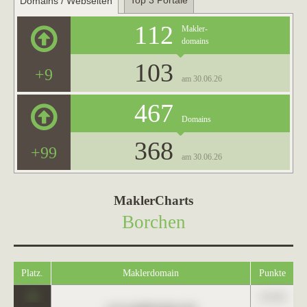
Top 3 Portale
Domains / Webseiten
112
Makler-
domains
103
+9
am 30.06.26
467
Domains
368
+99
am 30.06.26
MaklerCharts
Borchen
Platz.
Maklerdomain
Punkte
0
123,45