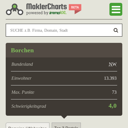
Borchen
Bundesland
NW
Einwohner
13.393
Max. Punkte
73
4,0
Schwierigkeitsgrad