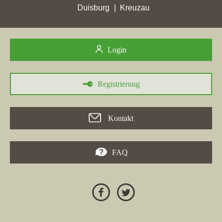
Duisburg
Kreuzau
Login
Registrierung
30.05.2026
Kontakt
Die Immobilienmaklerfirma
OWL Immobilien GmbH
hat in der
Woche vom 30.05.2026 in verschiedenen Städten erhebliche
Zuwächse bei den Stadtpunkten erzielt, darunter
Hille
,
Rahden
,
FAQ
Espelkamp
und
Hüllhorst
. In
Borchen
hat die Firma jedoch
einen Punktverlust erlitten, während andere Makler wie
Jens
Dreier Immobilienverwaltung
und die
Tasler Immobilien
in der
Region positive Entwicklungen vermeldeten. Insbesondere das
Maklerunternehmen aus Paderborn, das sich um die Position des
Immobilienmaklers in Borchen kümmert, verzeichnete bei der