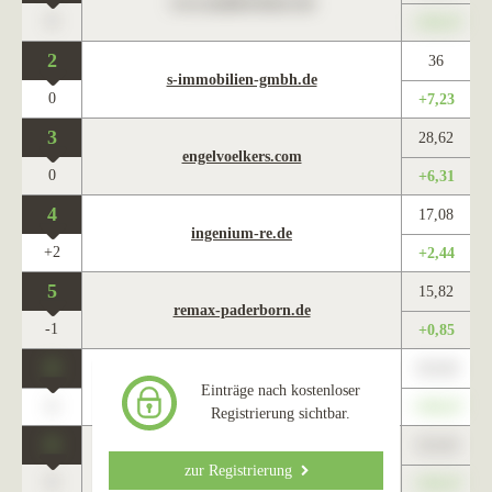
www.maklercharts.de
0
+345,67
2
36
s-immobilien-gmbh.de
0
+7,23
3
28,62
engelvoelkers.com
0
+6,31
4
17,08
ingenium-re.de
+2
+2,44
5
15,82
remax-paderborn.de
-1
+0,85
0
123,45
www.maklercharts.de
Einträge nach kostenloser
0
+345,67
Registrierung sichtbar.
0
123,45
www.maklercharts.de
zur Registrierung
0
+345,67