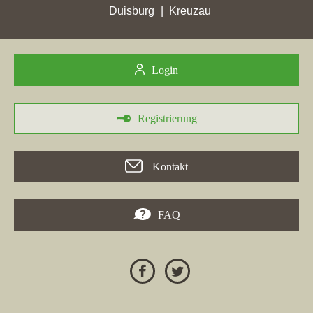
Duisburg
Kreuzau
30.05.2026
RE/MAX Germany - REF Real Estate Franchise GmbH
, ein
Maklerbüro aus Leinfelden-Echterdingen, hat in der Stadt
Brühl
Login
mit einem Zuwachs von 9,72 auf 10,52 Stadtpunkte die höchste
Platzierung erreicht. Aktuell belegt das Unternehmen Rang 18 in
der Stadt Brühl und verbesserte sich dabei um 48 Positionen.
Registrierung
Zudem konnte es auch in anderen Städten signifikante
Fortschritte erzielen, wie zum Beispiel in
Altenbeken
und
Bielefeld
. In Brühl ist "Makler in Brühl" besonders relevant, da
Kontakt
mehrere Wettbewerber überholt wurden, was die Positionierung
der Seite weiter stärkt.
FAQ
24.04.2026
In der Woche vom 24. April 2026 erreichte die Immobilienfirma