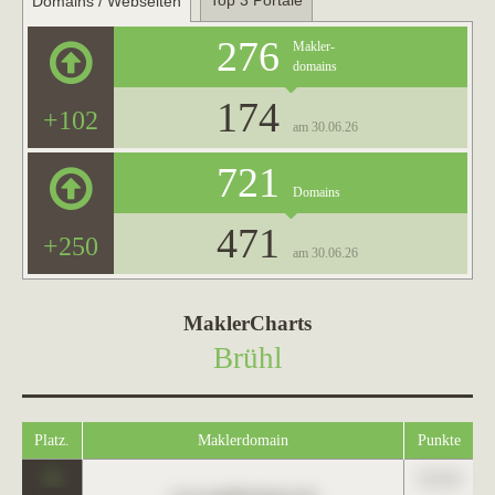
Top 3 Portale
Domains / Webseiten
276
Makler-
domains
174
+102
am 30.06.26
721
Domains
471
+250
am 30.06.26
MaklerCharts
Brühl
Platz.
Maklerdomain
Punkte
0
123,45