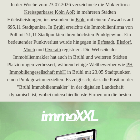
In der Woche vom 23.07.2026 verzeichnete die Maklerfirma
Kreissparkasse Köln AöR
in mehreren Städten
Höchstleistungen, insbesondere in
Köln
mit einem Zuwachs auf
695,11 Stadtpunkte. In
Brühl
erreichte die Immobilienfirma von
Poll mit 51,11 Stadtpunkten ihren höchsten Punktgewinn. Ein
bedeutender Punktverlust wurde hingegen in
Erftstadt
,
Elsdorf
,
Much
und
Overath
registriert. Die Webseite der
Immobilienmakler hat auch in Brühl und weiteren Städten
Platzierungen verbessert, während einige Wettbewerber wie
PH
Immobiliengesellschaft mbH
in Brühl mit 23,05 Stadtpunkten
einen Punktgewinn erzielten. Es zeigt sich, dass die Position der
"Brühl Immobilienmakler" in der digitalen Landschaft
dynamisch ist, wobei unterschiedlichste Firmen um die besten
Platzierungen und Stadtpunkte konkurrieren.
30.06.2026