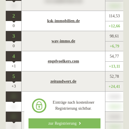
www.maklercharts.de
0
+345,67
2
114,53
ksk-immobilien.de
0
+12,66
3
98,61
wav-immo.de
0
+6,79
4
54,77
engelvoelkers.com
+1
+13,11
5
52,78
zeitundwert.de
+3
+24,41
0
123,45
www.maklercharts.de
Einträge nach kostenloser
0
+345,67
Registrierung sichtbar.
0
123,45
www.maklercharts.de
zur Registrierung
0
+345,67