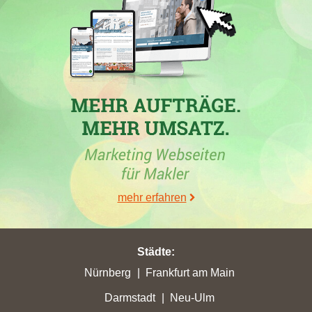
Die
Kreissparkasse Köln AöR
, ein Immobilienmaklerbüro in
Köln
, hat in den Wochen vom 30. Mai bis 26. Juni 2026 in
Bornheim
mit 37,22 Stadtpunkten ihren höchsten Punktgewinn
erzielt. Zudem verzeichnete sie in
Brühl
ein Plus von 18,64
Stadtpunkten. In Leichlingen erreichte sie 20,6 Stadtpunkte und
in
Bad Honnef
10,75 Stadtpunkte. Allerdings musste die
Website
ksk-koeln.de
in mehreren Städten, darunter
Rheinbach
und
Alfter
, erhebliche Verluste bei den Google-Platzierungen
hinnehmen. Im Vergleich dazu erreichte die
Immobilienmaklerfirma "von Poll Immobilien" in Brühl ihre
beste Platzierung, während die Firma Zeit & Wert Immobilien in
mehr erfahren
der gleichen Stadt einen hohen Punktverlust erlebte. In der Stadt
Brühl verzeichnet die Firma Brühl Immobilienmakler derzeit
positive Entwicklungen, einschließlich Platzierungsgewinne, in
Städte
:
einem hart umkämpften Markt.
Nürnberg
Frankfurt am Main
Darmstadt
Neu-Ulm