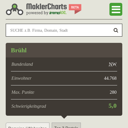
Brühl
Bundesland
NW
Einwohner
44.768
Max. Punkte
280
5,0
Schwierigkeitsgrad