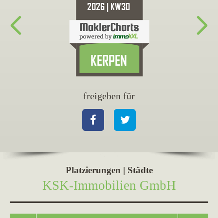
freigeben für
fr
Facebook
Twitter
Fa
Platzierungen | Städte
KSK-Immo­bi­lien GmbH