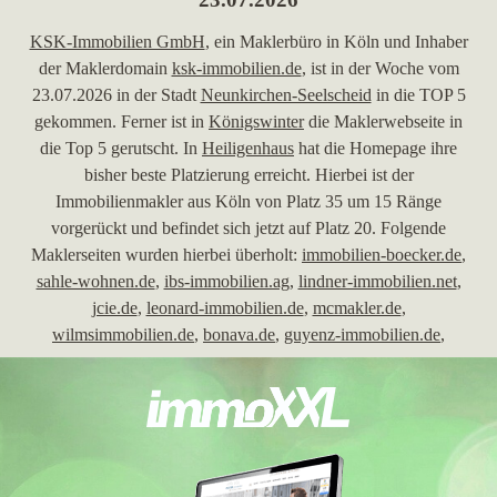
KSK-Immo­bi­lien GmbH
, ein Maklerbüro in Köln und Inhaber
der Maklerdomain
ksk-immobilien.de
, ist in der Woche vom
23.07.2026 in der Stadt
Neunkirchen-Seelscheid
in die TOP 5
gekommen. Ferner ist in
Königswinter
die Maklerwebseite in
die Top 5 gerutscht. In
Heiligenhaus
hat die Homepage ihre
bisher beste Platzierung erreicht. Hierbei ist der
Immobilienmakler aus Köln von Platz 35 um 15 Ränge
vorgerückt und befindet sich jetzt auf Platz 20. Folgende
Maklerseiten wurden hierbei überholt:
immobilien-boecker.de
,
sahle-wohnen.de
,
ibs-immobilien.ag
,
lindner-immobilien.net
,
jcie.de
,
leonard-immobilien.de
,
mcmakler.de
,
wilmsimmobilien.de
,
bonava.de
,
guyenz-immobilien.de
,
immobilienboerse-schwarz.com
,
fuerst-wert.de
,
leichsenring-
immobilien.de
und
heid-immobilienmakler.de
. In der Stadt
Gerolstein
hat die Homepage ihre bisher beste Platzierung
erreicht. Hierbei ist die Immobilienfirma aus Köln von Platz 42
um 29 Plätze vorgerückt und befindet sich jetzt auf Rang 13.
Folgende Immobilienmaklerwebseiten wurden hierbei überholt: