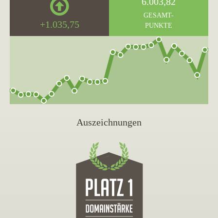
6.003,82
GESAMT-
+1.035,75
PUNKTE
Auszeichnungen