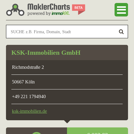
KSK-Immo­bi­lien GmbH
Rich­mod­straße 2
50667 Köln
+49 221 1794940
ksk-immobilien.de