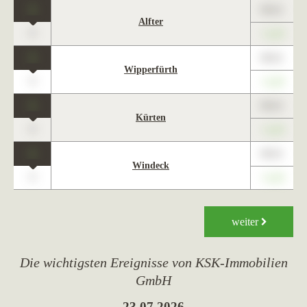
1
89,01
Alfter
0
+1,23
1
89,01
Wipperfürth
0
+1,23
1
89,01
Kürten
0
+1,23
1
89,01
Windeck
0
+1,23
weiter
Die wichtigsten Ereignisse von KSK-Immo­bi­lien
GmbH
23.07.2026