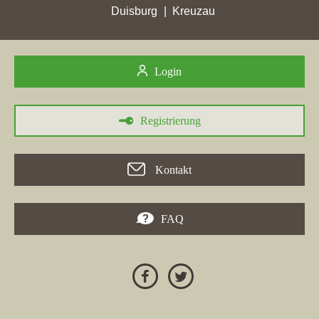
Webseite von Rang 1017 auf 19, und auch in anderen Städten
Duisburg
Kreuzau
wie
Brandenburg an der Havel
und
Soltau
wurden signifikante
Fortschritte gemacht. Das Maklerbüro
Titz
erzielte in der Stadt
Titz eine Verbesserung von Platz 33 auf Rang 15. Darüber
Login
hinaus verzeichnete die Firma vielerorts hohe Punktgewinne,
während die Maklerdomain von verschiedenen Mitbewerbern
überholt wurde. Insgesamt zeigen die Platzierungen eine klare
Registrierung
Aufwärtsbewegung im Wettbewerb der
Immobilienmaklerwebseiten.
Kontakt
FAQ
24.04.2026
Die Maklerfirma
Schmitz-Immobilienservice
hat in der Woche
vom 24.04.2026 in mehreren Städten bemerkenswerte
Punktgewinne erzielt, insbesondere in
Titz
, wo sie mit 7,2
Stadtpunkten den höchsten Punktgewinn verzeichnete. In Titz