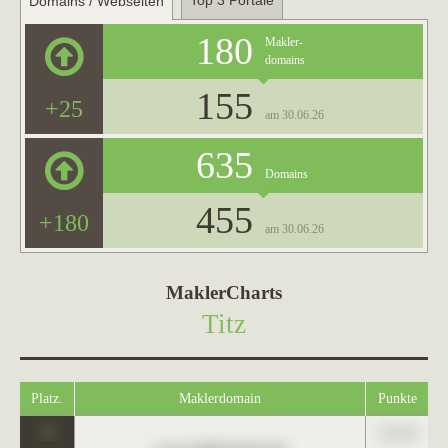
Top 3 Portale
Domains / Webseiten
180
Makler-
domains
155
+25
am 30.06.26
635
Domains
455
+180
am 30.06.26
MaklerCharts
Titz
Platz.
Maklerdomain
Punkte
0
123,45