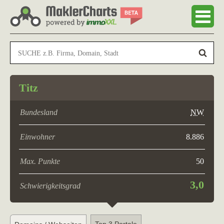
Titz
Bundesland
NW
Einwohner
8.886
Max. Punkte
50
3,0
Schwierigkeitsgrad