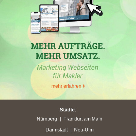
Die Firma
STREIF Haus GmbH
hat in der Woche vom
26.06.2026 in mehreren Städten Rekordplatzierungen erzielt,
darunter einen Anstieg in
Titz
auf 1,29 Stadtpunkte. In dieser
Stadt verzeichnete der Immobilienmakler jedoch auch den
höchsten Verlust an Google-Platzierungen, bei dem die Webseite
um 14 Ränge auf Platz 27 fiel. Die erzielten Höchststände in den
anderen Städten, beispielsweise 4,87 Stadtpunkte in
Hoyerswerda
oder 5,06 Stadtpunkte in
Reichshof
, überwiegen
die Verluste. Außerdem hat der Immobilienmakler Titz in der
Woche vom 26.06.2026 signifikante Punktgewinne erzielt.
mehr erfahren
30.05.2026
Städte
:
Die
Falc Immobilien GmbH & Co. KG
hat in der Woche vom
Nürnberg
Frankfurt am Main
30.05.2026 in mehreren Städten Deutschlands ihre besten
Darmstadt
Neu-Ulm
Platzierungen erzielt. In
Gardelegen
verbesserte sich die