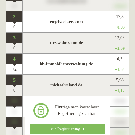
www.maklercharts.de
0
+345,67
2
17,5
engelvoelkers.com
0
+0,93
3
12,05
titz-wohnraum.de
0
+2,69
4
6,3
kb-immobilienverwaltung.de
+2
+1,54
5
5,98
michaelruland.de
0
+1,17
0
123,45
www.maklercharts.de
Einträge nach kostenloser
0
+345,67
Registrierung sichtbar.
0
123,45
www.maklercharts.de
zur Registrierung
0
+345,67