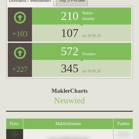
Top 3 Portale
Domains / Webseiten
210
Makler-
domains
107
+103
am 30.06.26
572
Domains
345
+227
am 30.06.26
MaklerCharts
Neuwied
Platz.
Maklerdomain
Punkte
0
123,45