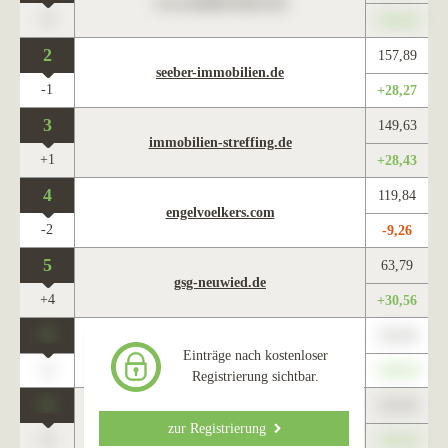
www.maklercharts.de
0
+345,67
2
157,89
seeber-immobilien.de
-1
+28,27
3
149,63
immobilien-streffing.de
+1
+28,43
4
119,84
engelvoelkers.com
-2
-9,26
5
63,79
gsg-neuwied.de
+4
+30,56
0
123,45
www.maklercharts.de
Einträge nach kostenloser
0
+345,67
Registrierung sichtbar.
0
123,45
www.maklercharts.de
zur Registrierung
0
+345,67