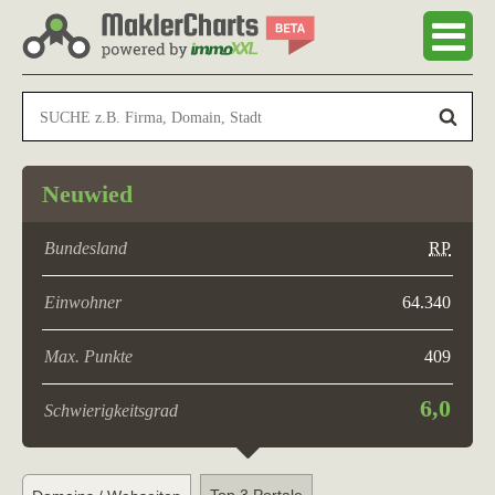
Neuwied
Bundesland
RP
Einwohner
64.340
Max. Punkte
409
6,0
Schwierigkeitsgrad