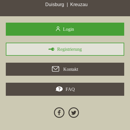
Entwicklungen die dynamische Marktsituation in der
Duisburg
Kreuzau
Immobilienbranche, auch im Kontext von spezifischen
Standorten wie dem "Immobilienbüro Neuwied".
Login
30.05.2026
Registrierung
Die
Immobilien Streffing GmbH & Co. KG
in
Neuwied
musste
einen Rückgang ihrer Google-Platzierungen verzeichnen und
Kontakt
fiel auf Position 4. Im Gegensatz dazu verbesserte sich Seeber
Immobilien e.K. in
Remagen
um acht Plätze auf Rang 9. Die
Maklerfirmen erzielen über verschiedene Städte hinweg teils
FAQ
erhebliche Punktgewinne, mit besonderen Erfolgen in Neuwied,
wo Gampp Immobilien und
REIMANN Immobilien
hohe
Punktzahlen erreichten. Der Markt für **Immobilien Verkauf
Neuwied** zeigt starke Schwankungen, wobei einige Makler
massive Zuwächse in der Sichtbarkeit erzielen, während andere
Rückgänge erleben müssen.