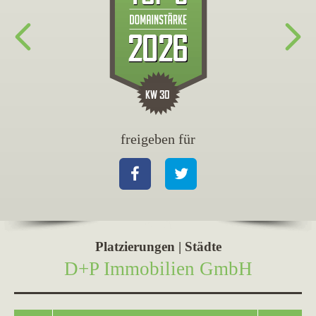
freigeben für
fr
Facebook
Twitter
Fa
Platzierungen | Städte
D+P Immobilien GmbH