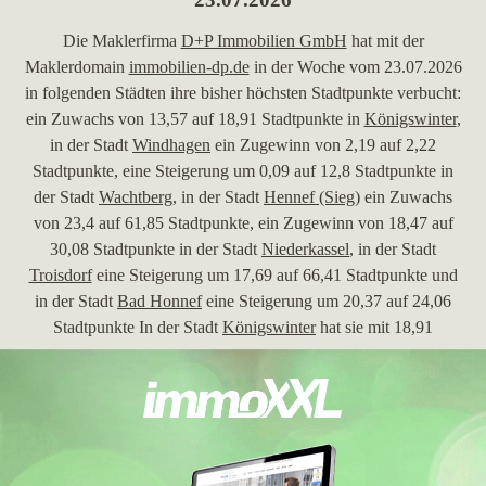
Die Maklerfirma
D+P Immobilien GmbH
hat mit der
Maklerdomain
immobilien-dp.de
in der Woche vom 23.07.2026
in folgenden Städten ihre bisher höchsten Stadtpunkte verbucht:
ein Zuwachs von 13,57 auf 18,91 Stadtpunkte in
Königswinter
,
in der Stadt
Windhagen
ein Zugewinn von 2,19 auf 2,22
Stadtpunkte, eine Steigerung um 0,09 auf 12,8 Stadtpunkte in
der Stadt
Wachtberg
, in der Stadt
Hennef (Sieg)
ein Zuwachs
von 23,4 auf 61,85 Stadtpunkte, ein Zugewinn von 18,47 auf
30,08 Stadtpunkte in der Stadt
Niederkassel
, in der Stadt
Troisdorf
eine Steigerung um 17,69 auf 66,41 Stadtpunkte und
in der Stadt
Bad Honnef
eine Steigerung um 20,37 auf 24,06
Stadtpunkte In der Stadt
Königswinter
hat sie mit 18,91
gewonnenen Stadtpunkten ihren höchsten Punktgewinn erzielt.
Mit 24,06 gewonnenen Stadtpunkten in der Stadt
Bad Honnef
hat sie ihren höchsten Punktgewinn erzielt. Mit 2,22
gewonnenen Stadtpunkten in
Windhagen
hat sie zusätzlich ihren
höchsten Punktgewinn erzielt. Mit effektiv 412,85
Gesamtpunkten hat die Website ihre bisher größte