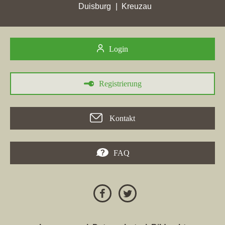
Duisburg
Kreuzau
30.06.2026
Login
D+P Immobilien GmbH
, Makler aus Siegburg, mit der Domain
immobilien-dp.de
hat in den Wochen vom 30.05.2026 bis
26.06.2026 in der Stadt
Troisdorf
mit 48,72 erreichten
Registrierung
Stadtpunkten ihren höchsten Punktgewinn erzielt. Ihre bisher
beste Platzierung hat die Immobilienmaklerwebseite in der Stadt
Troisdorf
erreicht. Hierbei ist der Immobilienmakler aus
Kontakt
Siegburg von Platz 17 um 10 Positionen vorgerückt und
befindet sich jetzt auf Rang 7. Folgende Webseiten wurden
hierbei überholt:
enders-immobilien.de
,
sahle-wohnen.de
,
FAQ
buerkle-troisdorf.de
,
gwg-troisdorf.org
,
immokai.de
,
hs-
immobilienmakler.de
,
rudkowski-hag.de
,
lbs-immobilien-
profis.de
,
dre.immobilien
und
deutsche-bank-immobilien.de
.
eine Steigerung um 2,96 auf 12,71 Stadtpunkte in der Stadt
Wachtberg
und in der Stadt
Troisdorf
eine Steigerung um 25,73
auf 48,72 Stadtpunkte