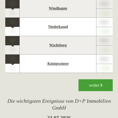
1
89,01
Windhagen
0
+1,23
1
89,01
Niederkassel
0
+1,23
1
89,01
Wachtberg
0
+1,23
1
89,01
Königswinter
0
+1,23
weiter
Die wichtigsten Ereignisse von D+P Immobilien
GmbH
23.07.2026