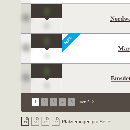
1
Nordwa
0
1
Mar
0
1
Emsdet
0
1
2
3
4
5
von 5
Platzierungen pro Seite
25
50
75
100