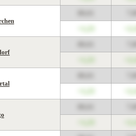
89,01
7,
rchen
+1,23
+2,
89,01
7,
orf
+1,23
+2,
89,01
7,
tal
+1,23
+2,
89,01
7,
go
+1,23
+2,