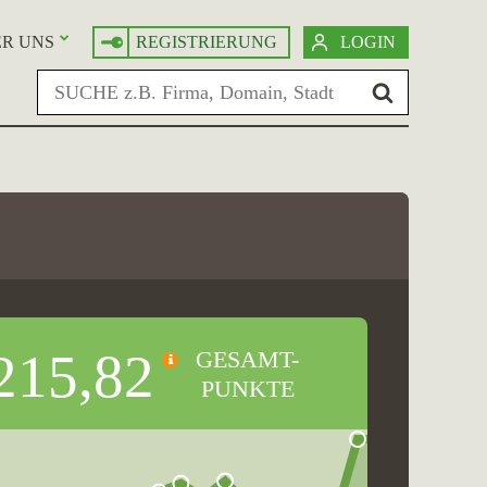
R UNS
REGISTRIERUNG
LOGIN
215,82
GESAMT-
PUNKTE