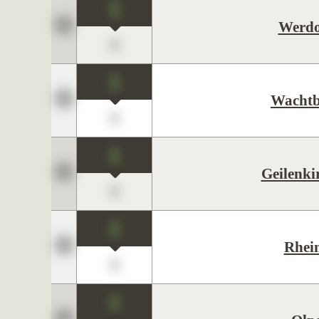
1
Werdo
0
1
Wachtb
0
1
Geilenki
0
1
Rhei
0
1