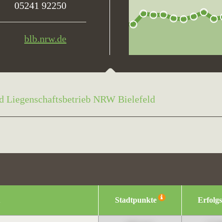
05241 92250
blb.nrw.de
d Liegenschaftsbetrieb NRW Bielefeld
Stadtpunkte
Erfolg