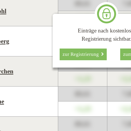
89,01
7,
hl
+1,23
+2,
Einträge nach kostenlos
89,01
7,
Registrierung sichtbar
erg
+1,23
+2,
zur Registrierung
zu
89,01
7,
rchen
+1,23
+2,
89,01
7,
ne
+1,23
+2,
89,01
7,