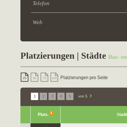
Telefon
Web
Platzierungen | Städte
Bau- un
Platzierungen pro Seite
25
50
75
100
1
2
3
4
5
von 5
Platz.
Stadt