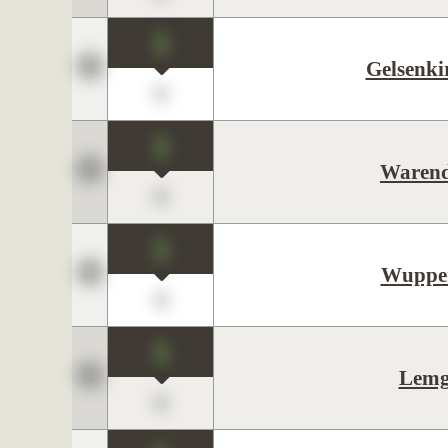
1
Gelsenki
0
1
Warend
0
1
Wupper
0
1
Lem
0