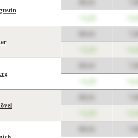
89,01
7,
gustin
+1,23
+2,
89,01
7,
er
+1,23
+2,
89,01
7,
erg
+1,23
+2,
89,01
7,
övel
+1,23
+2,
89,01
7,
nich