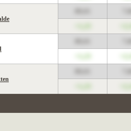
89,01
7,
lde
+1,23
+2,
89,01
7,
l
+1,23
+2,
89,01
7,
ten
+1,23
+2,