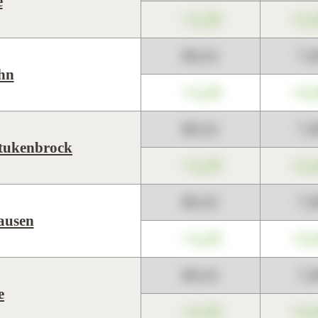
e
+1,23
+2,
89,01
7,
ohn
+1,23
+2,
89,01
7,
Stukenbrock
+1,23
+2,
89,01
7,
ausen
+1,23
+2,
89,01
7,
e
+1,23
+2,