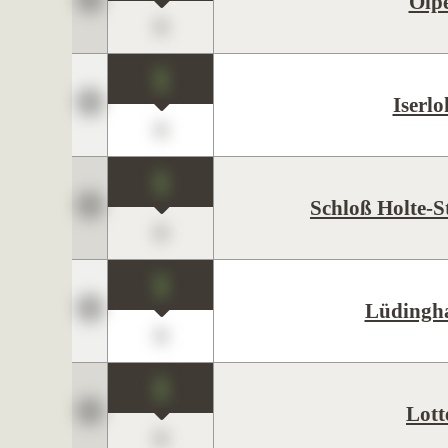
Olp
0
1
Iserl
0
1
Schloß Holte-
0
1
Lüdingh
0
1
Lott
0