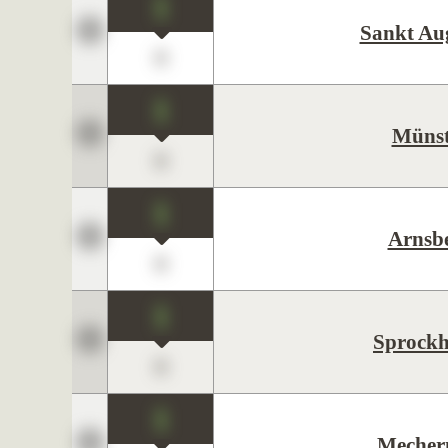
1
Sankt Au
0
1
Münst
0
1
Arnsb
0
1
Sprockh
0
1
Mecher