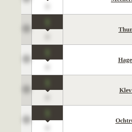
0
1
Thu
0
1
Hage
0
1
Klev
0
1
Ochtr
0