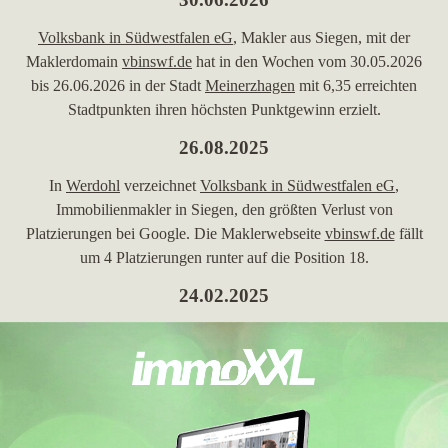
Volksbank in Südwestfalen eG
, Makler aus Siegen, mit der
Maklerdomain
vbinswf.de
hat in den Wochen vom 30.05.2026
bis 26.06.2026 in der Stadt
Meinerzhagen
mit 6,35 erreichten
Stadtpunkten ihren höchsten Punktgewinn erzielt.
26.08.2025
In
Werdohl
verzeichnet
Volksbank in Südwestfalen eG
,
Immobilienmakler in Siegen, den größten Verlust von
Platzierungen bei Google. Die Maklerwebseite
vbinswf.de
fällt
um 4 Platzierungen runter auf die Position 18.
24.02.2025
In der Stadt
Werdohl
verzeichnet
Volksbank in Südwestfalen
eG
, Immobilienmakler in Siegen, den größten Verlust von
Platzierungen bei Google. Die Webseite
vbinswf.de
fällt um 2
Platzierungen runter auf die Position 16.
10.02.2025