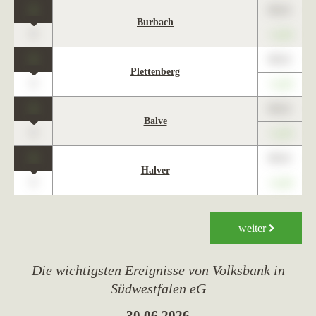
1
89,01
Burbach
0
+1,23
1
89,01
Plettenberg
0
+1,23
1
89,01
Balve
0
+1,23
1
89,01
Halver
0
+1,23
weiter
Die wichtigsten Ereignisse von Volksbank in
Südwestfalen eG
30.06.2026