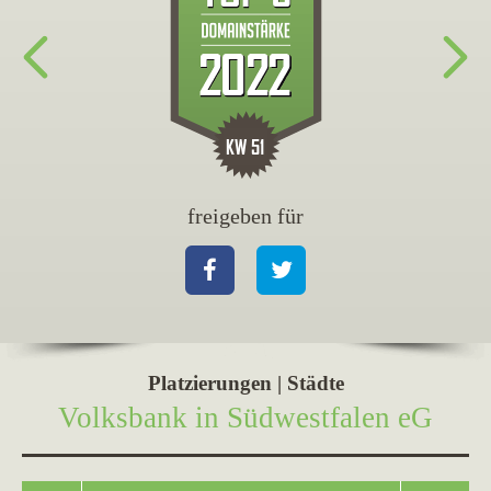
freigeben für
fr
Facebook
Twitter
Fa
Platzierungen | Städte
Volksbank in Südwestfalen eG