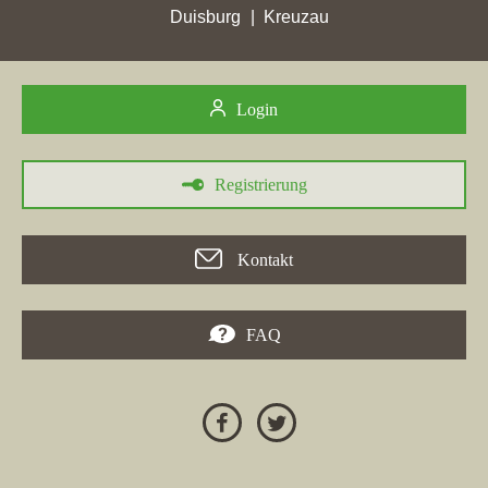
größten Verlust erlitten, während die
Helmstetter GmbH
Duisburg
Kreuzau
ebenfalls einen signifikanten Punktverlust verzeichnete. Im
Gegensatz dazu erreichte die Gemeinnützige
Wohnungsunternehmen Plettenberg eG die TOP 5, und
Cici
Login
Immobilien
erzielte mit einem Plus an Stadtpunkten ihre bisher
höchste Rangierung. Ein Maklerunternehmen aus Werdohl
konnte ebenfalls deutliche Fortschritte machen und hat mehrere
Registrierung
Mitbewerber überholt. Trotz dieser positiven Entwicklungen
erlitten einige Makler in Plettenberg auch hohe Punktverluste.
Insgesamt zeigt die Analyse, dass die Konkurrenz unter den
Kontakt
"Plettenberg Maklern" intensiv ist und sich die Platzierungen
stetig ändern.
FAQ