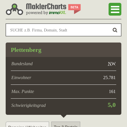
Plettenberg
Bundesland
NW
Einwohner
25.781
Max. Punkte
161
5,0
Schwierigkeitsgrad