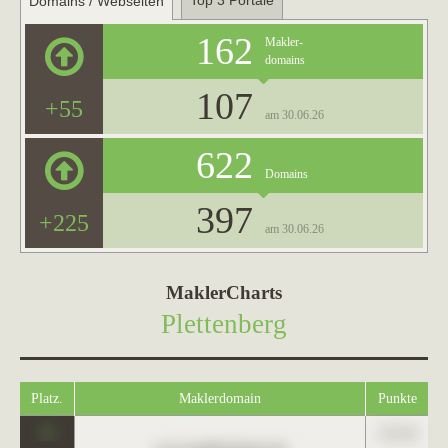
Top 3 Portale
Domains / Webseiten
162
Makler-
domains
107
+55
am 30.06.26
622
Domains
397
+225
am 30.06.26
MaklerCharts
Plettenberg
Platz.
Maklerdomain
Punkte
0
123,45