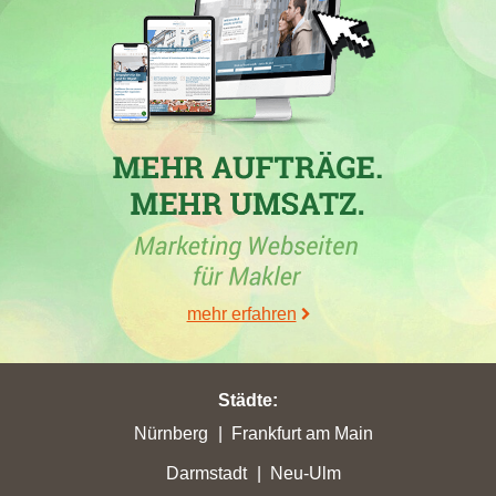
Plettenberg
mit 4,38 Stadtpunkten den höchsten Punktgewinn
erzielt und ist damit in die Top 5 aufgestiegen. Die Konkurrenz,
wie
von Poll Immobilien GmbH
, hat ebenfalls in verschiedenen
Städten hohe Punktgewinne verzeichnet, darunter ein Zuwachs
in
Edenkoben
. In Plettenberg ist die Firma García besonders
erfolgreich, was auf die effiziente Arbeit der Immobilienmakler
in dieser Stadt hinweist. Allerdings gab es auch andere Makler,
die in verschiedenen Städten signifikante Verlusten bei ihren
Platzierungen erlitten. Somit zeigt sich, dass der Markt für
Immobilienmakler in Plettenberg und darüber hinaus sehr
dynamisch ist.
mehr erfahren
30.05.2026
Städte
:
In der Stadt
Plettenberg
haben verschiedene Immobilienmakler
Nürnberg
Frankfurt am Main
unterschiedliche Platzierungsänderungen bei Google erfahren.
Darmstadt
Neu-Ulm
Die
Vereinigte Sparkasse im Märkischen Kreis AöR
hat den