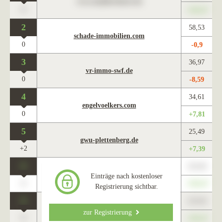
www.maklercharts.de
0
+345,67
2
58,53
schade-immobilien.com
0
-0,9
3
36,97
vr-immo-swf.de
0
-8,59
4
34,61
engelvoelkers.com
0
+7,81
5
25,49
gwu-plettenberg.de
+2
+7,39
0
123,45
www.maklercharts.de
Einträge nach kostenloser
0
+345,67
Registrierung sichtbar.
0
123,45
www.maklercharts.de
zur Registrierung
0
+345,67