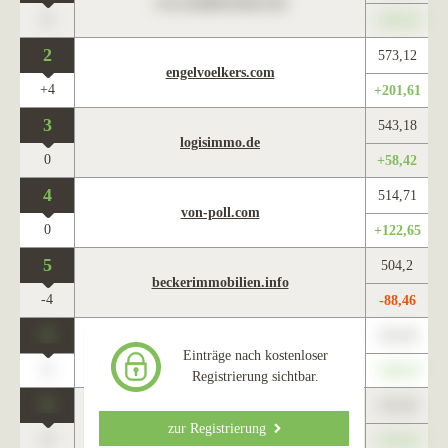
www.maklercharts.de
0
+345,67
2
573,12
engelvoelkers.com
+4
+201,61
3
543,18
logisimmo.de
0
+58,42
4
514,71
von-poll.com
0
+122,65
5
504,2
beckerimmobilien.info
-4
-88,46
0
123,45
www.maklercharts.de
Einträge nach kostenloser
0
+345,67
Registrierung sichtbar.
0
123,45
www.maklercharts.de
zur Registrierung
0
+345,67