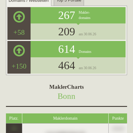
Top 3 Portale
Domains / Webseiten
267
Makler-
domains
209
+58
am 30.06.26
614
Domains
464
+150
am 30.06.26
MaklerCharts
Bonn
Platz.
Maklerdomain
Punkte
0
123,45