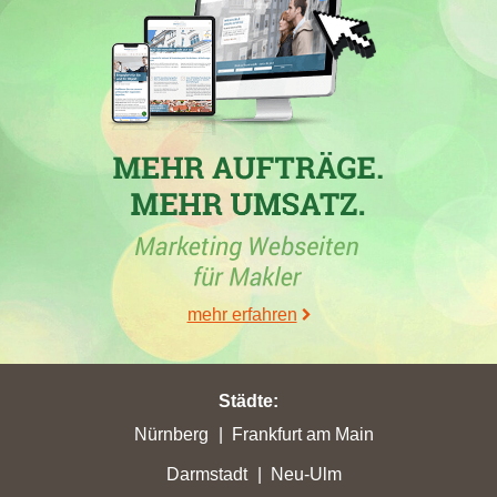
Die Maklerfirma
Verband Wohneigentum e.V.
hat in der Woche
vom 26.06.2026 in verschiedenen Städten Rekordpunkte erzielt,
darunter eine hohe Gesamtpunktzahl von 74,79. Besonders
auffällig ist der Ortswechsel des Immobilienmaklers aus
Bonn
,
der in
Großalmerode
von Platz 92 auf Platz 8 aufgestiegen ist. In
Bonn hingegen verzeichnete ein anderer Immobilienmakler den
größten Punktverlust mit nur 86,86 erzielten Stadtpunkten.
Weitere Maklerfirmen wie
Lang Immobilien GmbH
und
Sahle
Baubetreuungsgesellschaft mbH
verzeichneten ebenfalls sowohl
Zugewinne als auch Verluste in verschiedenen Städten. Diese
Entwicklungen zeigen, dass der Markt für Immobilienmakler in
Bonn und Umgebung dynamisch ist und starke Schwankungen
mehr erfahren
aufweist.
Städte
:
Nürnberg
Frankfurt am Main
30.05.2026
Darmstadt
Neu-Ulm
Die Immobilienmaklerfirma
Verband Wohneigentum e.V.
hat auf