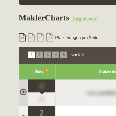
MaklerCharts
Bergneustadt
Platzierungen pro Seite
25
50
75
100
1
2
3
4
5
von 6
Platz.
Maklerd
0
www.maklerc
0
2