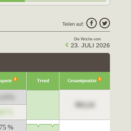
Teilen auf:
Die Woche vom
23. JULI 2026
squote
Trend
Gesamtpunkte
3,45%
963,24
,67%
,75 %