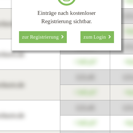
+345,67
+0
Einträge nach kostenloser
123,45
12
Registrierung sichtbar.
harts.de
+345,67
+0
zur Registrierung
zum Login
123,45
12
harts.de
+345,67
+0
123,45
12
harts.de
+345,67
+0
123,45
12
harts.de
+345,67
+0