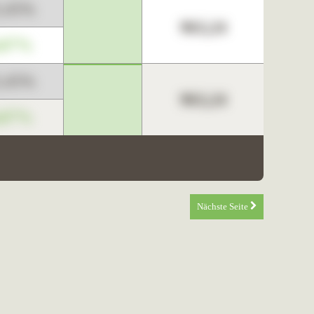
3,45%
963,24
,67%
3,45%
963,24
,67%
Nächste Seite