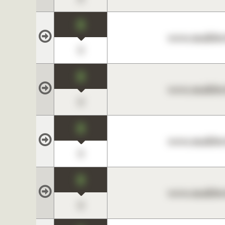
0
www.maklerc
0
0
www.maklerc
0
0
www.maklerc
0
0
www.maklerc
0