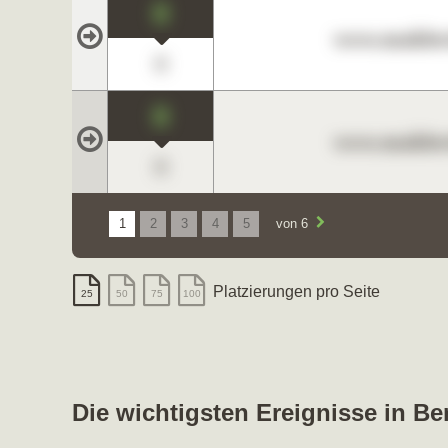
0
www.maklerc
0
0
www.maklerc
0
1
2
3
4
5
von 6
Platzierungen pro Seite
25
50
75
100
Die wichtigsten Ereignisse in B