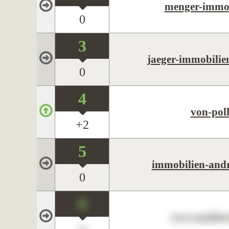
menger-immob
0
3
jaeger-immobilie
0
4
von-pol
+2
5
immobilien-andr
0
0
www.maklerc