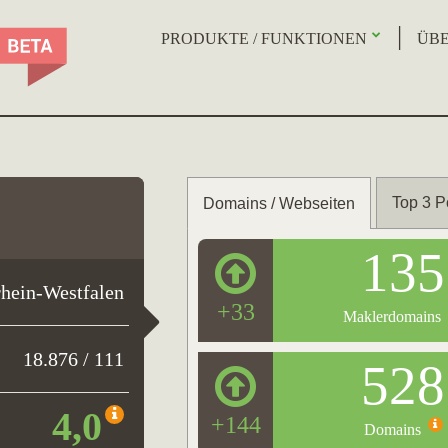
PRODUKTE / FUNKTIONEN
ÜBE
Top 3 P
Domains / Webseiten
135
hein-Westfalen
+33
Maklerdomains
18.876 / 111
528
4,0
+144
Domains