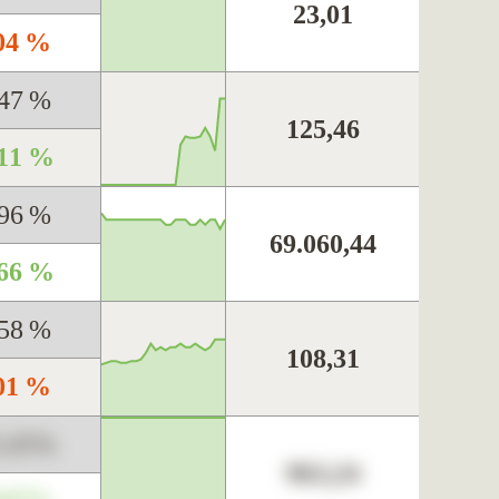
23,01
,04 %
,47 %
125,46
,11 %
,96 %
69.060,44
,66 %
,58 %
108,31
,01 %
3,45%
963,24