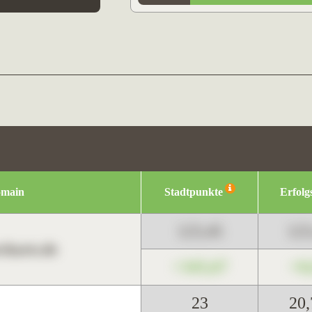
omain
Stadtpunkte
Erfolg
123,45
12
harts.de
+345,67
+0
23
20