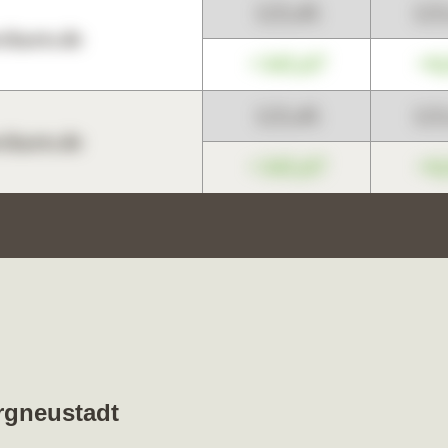
123,45
12
harts.de
+345,67
+0
123,45
12
harts.de
+345,67
+0
ergneustadt