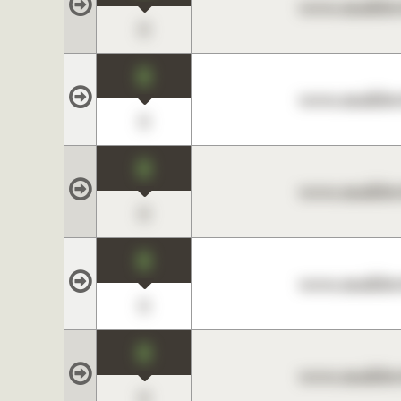
www.maklerc
0
0
www.maklerc
0
0
www.maklerc
0
0
www.maklerc
0
0
www.maklerc
0