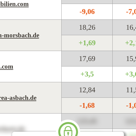
ilien.com
-9,06
-7
18,26
16
n-morsbach.de
+1,69
+2
17,69
15
l.com
+3,5
+3
12,84
11
ea-asbach.de
-1,68
-1
123,45
12
harts.de