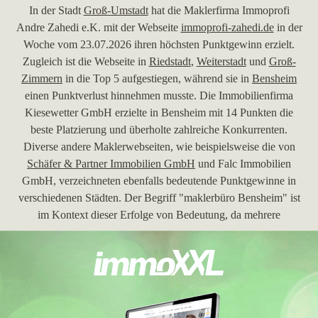
In der Stadt
Groß-Umstadt
hat die Maklerfirma Immoprofi
Andre Zahedi e.K. mit der Webseite
immoprofi-zahedi.de
in der
Woche vom 23.07.2026 ihren höchsten Punktgewinn erzielt.
Zugleich ist die Webseite in
Riedstadt
,
Weiterstadt
und
Groß-
Zimmern
in die Top 5 aufgestiegen, während sie in
Bensheim
einen Punktverlust hinnehmen musste. Die Immobilienfirma
Kiesewetter GmbH erzielte in Bensheim mit 14 Punkten die
beste Platzierung und überholte zahlreiche Konkurrenten.
Diverse andere Maklerwebseiten, wie beispielsweise die von
Schäfer & Partner Immobilien GmbH
und Falc Immobilien
GmbH, verzeichneten ebenfalls bedeutende Punktgewinne in
verschiedenen Städten. Der Begriff "maklerbüro Bensheim" ist
im Kontext dieser Erfolge von Bedeutung, da mehrere
Maklerbüros, einschließlich der erwähnten, in dieser Region um
die besten Platzierungen konkurrieren.