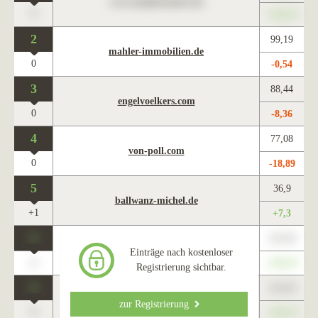
www.maklercharts.de
0
+345,67
2
99,19
mahler-immobilien.de
0
-0,54
3
88,44
engelvoelkers.com
0
-8,36
4
77,08
von-poll.com
0
-18,89
5
36,9
ballwanz-michel.de
+1
+7,3
0
123,45
www.maklercharts.de
Einträge nach kostenloser
0
+345,67
Registrierung sichtbar.
0
123,45
www.maklercharts.de
zur Registrierung
0
+345,67