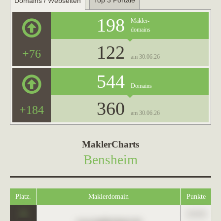
Top 3 Portale
Domains / Webseiten
198
Makler-
domains
122
+76
am 30.06.26
544
Domains
360
+184
am 30.06.26
MaklerCharts
Bensheim
Platz.
Maklerdomain
Punkte
0
123,45