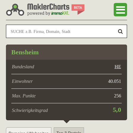
Bensheim
Bundesland
HE
Einwohner
40.051
Max. Punkte
256
5,0
Schwierigkeitsgrad