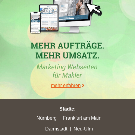
30.06.2026
Das Maklerbüro Immoprofi Andre Zahedi e.K. aus
Darmstadt
hat in der Woche vom 26.06.2026 in verschiedenen Städten,
darunter
Bensheim
, bedeutende Punktgewinne erzielt. In
Bensheim konnte die Webseite höchste Stadtpunkte von 23,79
erzielen, während andere Webseiten in dieser Stadt ebenfalls
Fortschritte machten. Zum ersten Mal erreichte die Webseite
auch in Bensheim die Top 5. Weitere Maklerunternehmen,
darunter die
GSK Immobilien Entwicklung und Vermarktung
AG
und
New Place Immobilien
, steigerten ebenfalls ihre
Punktzahlen in Bensheim, was den **Wohnungsverkauf
mehr erfahren
Bensheim** deutlich belebt. Vorgestellt wurden auch hohe
Punktverluste in anderen Städten und die beeindruckenden
Fortschritte verschiedener Immobilienmakler.
Städte
:
Nürnberg
Frankfurt am Main
Darmstadt
Neu-Ulm