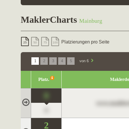
MaklerCharts
Mainburg
Platzierungen pro Seite
25
50
75
100
1
2
3
4
5
von 6
Platz.
Maklerd
0
www.maklerc
0
2