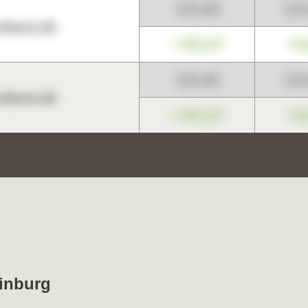
123,45
12
harts.de
+345,67
+0
123,45
12
harts.de
+345,67
+0
ainburg