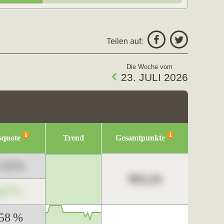
Teilen auf:
Die Woche vom
23. JULI 2026
squote
Trend
Gesamtpunkte
3,45%
963,24
,67%
,58 %