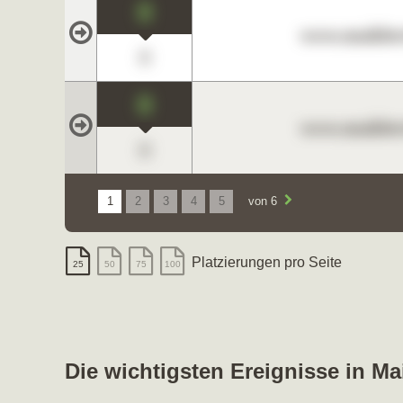
0
www.maklerc
0
0
www.maklerc
0
1
2
3
4
5
von 6
Platzierungen pro Seite
25
50
75
100
Die wichtigsten Ereignisse in M