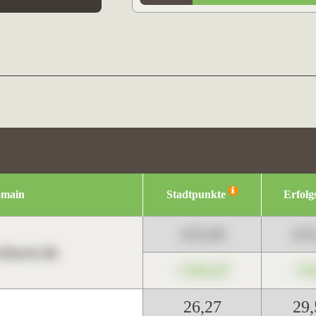
omain
Stadtpunkte
Erfolg
123,45
12
harts.de
+345,67
+0
26,27
29