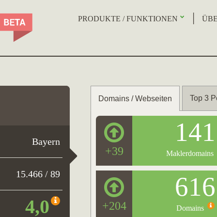
PRODUKTE / FUNKTIONEN
ÜBE
Top 3 P
Domains / Webseiten
141
Bayern
+39
Maklerdomains
15.466 / 89
616
4,0
+204
Domains