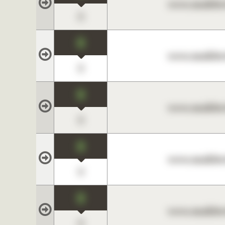
www.maklerc
0
0
www.maklerc
0
0
www.maklerc
0
0
www.maklerc
0
0
www.maklerc
0