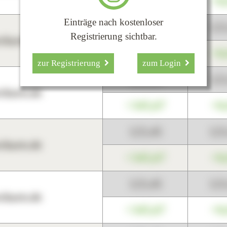
+345,67
+0
Einträge nach kostenloser
123,45
12
Registrierung sichtbar.
harts.de
+345,67
+0
zur Registrierung
zum Login
123,45
12
harts.de
+345,67
+0
123,45
12
harts.de
+345,67
+0
123,45
12
harts.de
+345,67
+0