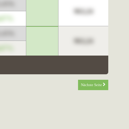
3,45%
963,24
,67%
3,45%
963,24
,67%
Nächste Seite