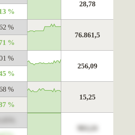
28,78
,13 %
,62 %
76.861,5
,71 %
,01 %
256,09
,45 %
,68 %
15,25
,87 %
3,45%
963,24