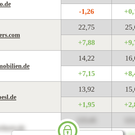
o.de
-1,26
+0
22,75
25
ers.com
+7,88
+9
14,22
16
obilien.de
+7,15
+8
13,92
15
esl.de
+1,95
+2
123,45
12
harts.de