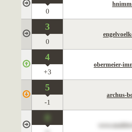
hnimm
0
3
engelvoelk
0
4
obermeier-imm
+3
5
archus-bo
-1
0
www.maklerc