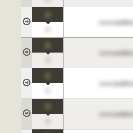
0
www.maklerc
0
0
www.maklerc
0
0
www.maklerc
0
0
www.maklerc
0