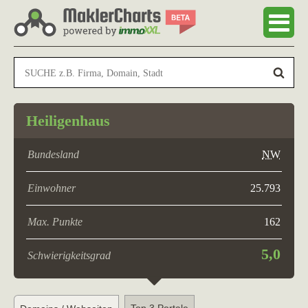
Heiligenhaus
Bundesland
NW
Einwohner
25.793
Max. Punkte
162
5,0
Schwierigkeitsgrad