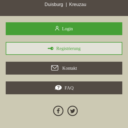
Immobilienbörse Ute Schwarz
in Heiligenhaus, die am
Duisburg
Kreuzau
26.06.2026 mit 51,94 Gesamtpunkten ihre höchste Punktzahl
erreichte. Insgesamt zeigt der Markt der Wohnungsmakler in
Heiligenhaus eine dynamische Entwicklung.
Login
Registrierung
Kontakt
FAQ