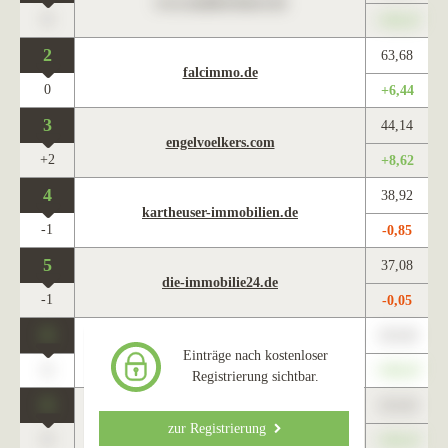
www.maklercharts.de
0
+345,67
2
63,68
falcimmo.de
0
+6,44
3
44,14
engelvoelkers.com
+2
+8,62
4
38,92
kartheuser-immobilien.de
-1
-0,85
5
37,08
die-immobilie24.de
-1
-0,05
0
123,45
www.maklercharts.de
Einträge nach kostenloser
0
+345,67
Registrierung sichtbar.
0
123,45
www.maklercharts.de
zur Registrierung
0
+345,67