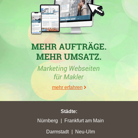
30.06.2026
In
Heiligenhaus
hat die
Schneider Immobilien GmbH
einen
signifikanten Verlust bei ihren Google-Platzierungen erlitten und
mehr erfahren
fiel auf Rang 12. Mit nur 10,41 Stadtpunkten verzeichnete sie
den höchsten Punktverlust. Im Gegensatz dazu erzielte
Böcker-
Wohnimmobilien GmbH
, ein Maklerbüro aus Düsseldorf, einen
Punktgewinn in Heiligenhaus von 10,41 Stadtpunkten. Auch
Städte
:
Engel & Völkers AG
aus Hamburg konnte in verschiedenen
Nürnberg
Frankfurt am Main
Städten beachtliche Punktgewinne verzeichnen. Trotz der
Darmstadt
Neu-Ulm
geschilderten Verluste gibt es positive Entwicklungen, wie die