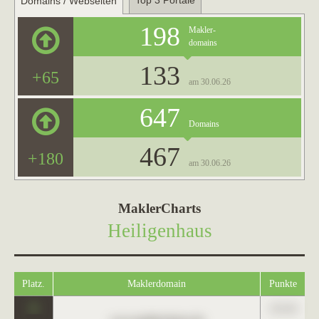
Top 3 Portale
Domains / Webseiten
198
Makler-
domains
133
+65
am 30.06.26
647
Domains
467
+180
am 30.06.26
MaklerCharts
Heiligenhaus
Platz.
Maklerdomain
Punkte
0
123,45