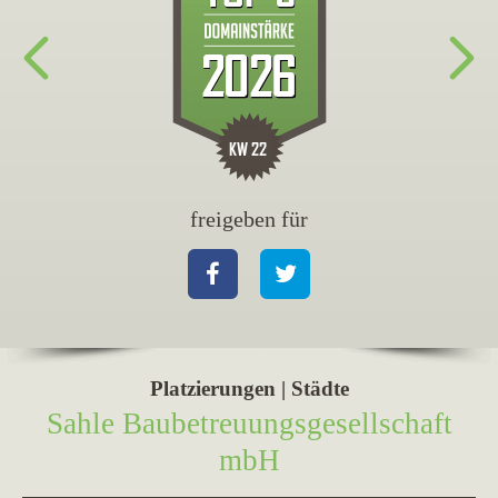
freigeben für
fr
Facebook
Twitter
Fa
Platzierungen | Städte
Sahle Baubetreuungsgesellschaft
mbH