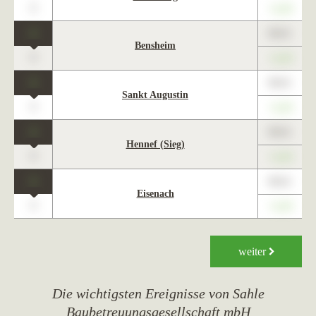
0
+1,23
1
89,01
Bensheim
0
+1,23
1
89,01
Sankt Augustin
0
+1,23
1
89,01
Hennef (Sieg)
0
+1,23
1
89,01
Eisenach
0
+1,23
weiter
Die wichtigsten Ereignisse von Sahle
Baubetreuungsgesellschaft mbH