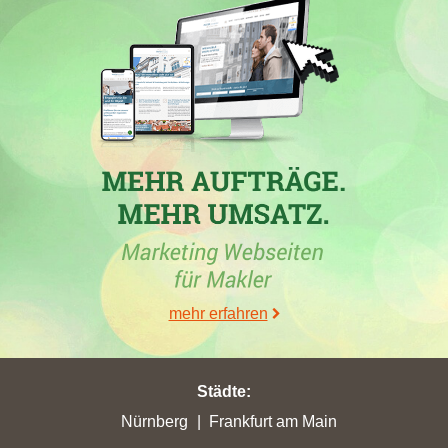
Immobilienmaklerwebseite ihre bisher beste Platzierung erreicht.
Hierbei ist die Immobilienfirma aus Greven von Platz 22 um 10
Platzierungen vorgerückt und befindet sich jetzt auf Rang 12.
Folgende Domains wurden hierbei überholt:
immoprofi-
zahedi.de
,
kozlowski-immobilien.de
,
schwind-immobilien.de
,
gsk-immobilien-ag.de
,
ds-immolife.de
,
fpvier.de
,
bonava.de
,
sparkasse.immo
,
blitz-immobilien-heppenheim.de
,
talo-capital.de
und
mannheimimmobilienmakler.de
. Sie hat in
Rheine
mit 31,16
gewonnenen Stadtpunkten ihren höchsten Punktgewinn erzielt.
Mit 6,68 erreichten Stadtpunkten in
Swisttal
hat sie ihren
höchsten Punktgewinn erzielt. Sie hat in der Stadt
Bensheim
mit
17,99 erreichten Stadtpunkten ihren höchsten Punktgewinn
erzielt.
mehr erfahren
Städte
:
30.06.2026
Nürnberg
Frankfurt am Main
Sahle Baubetreuungsgesellschaft mbH
mit der