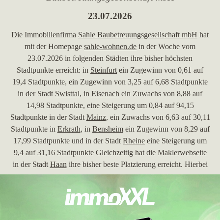
23.07.2026
Die Immobilienfirma
Sahle Baubetreuungsgesellschaft mbH
hat
mit der Homepage
sahle-wohnen.de
in der Woche vom
23.07.2026 in folgenden Städten ihre bisher höchsten
Stadtpunkte erreicht: in
Steinfurt
ein Zugewinn von 0,61 auf
19,4 Stadtpunkte, ein Zugewinn von 3,25 auf 6,68 Stadtpunkte
in der Stadt
Swisttal
, in
Eisenach
ein Zuwachs von 8,88 auf
14,98 Stadtpunkte, eine Steigerung um 0,84 auf 94,15
Stadtpunkte in der Stadt
Mainz
, ein Zuwachs von 6,63 auf 30,11
Stadtpunkte in
Erkrath
, in
Bensheim
ein Zugewinn von 8,29 auf
17,99 Stadtpunkte und in der Stadt
Rheine
eine Steigerung um
9,4 auf 31,16 Stadtpunkte Gleichzeitig hat die Maklerwebseite
in der Stadt
Haan
ihre bisher beste Platzierung erreicht. Hierbei
ist die Immobilienfirma aus Greven von Platz 9 um 1 Position
vorgerückt und befindet sich jetzt auf Rang 8. Folgende
Immobilienmaklerwebseite wurde hierbei überholt:
immo-
schwarze.de
. In der Stadt
Bensheim
hat die