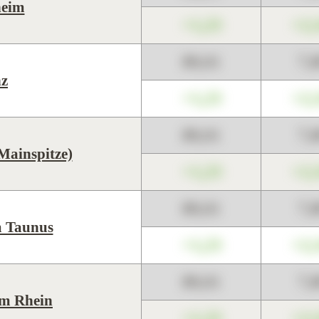
heim
+1,23
+2,
89,01
7,
z
+1,23
+2,
89,01
7,
Mainspitze)
+1,23
+2,
89,01
7,
 Taunus
+1,23
+2,
89,01
7,
am Rhein
+1,23
+2,