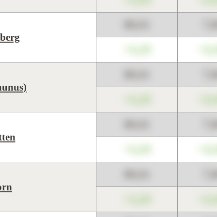
89,01
7,
berg
+1,23
+2,
89,01
7,
Taunus)
+1,23
+2,
89,01
7,
tten
+1,23
+2,
89,01
7,
orn
+1,23
+2,