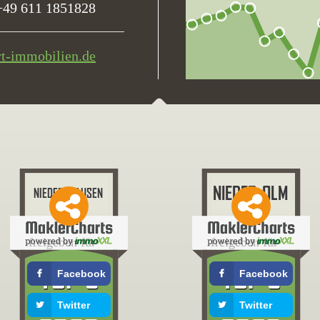
+49 611 1851828
rt-immobilien.de
freigeben für
freigeben für
Facebook
Facebook
Twitter
Twitter