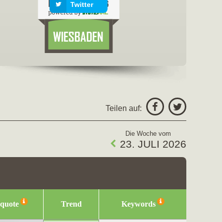
Twitter
freigeben fü
Facebo
Twitter
Teilen auf:
Die Woche vom
23. JULI 2026
squote
Trend
Keywords