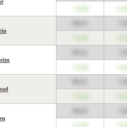
ar
+1,23
+2,
89,01
7,
ein
+1,23
+2,
89,01
7,
eim
+1,23
+2,
89,01
7,
sel
+1,23
+2,
89,01
7,
en
+1,23
+2,