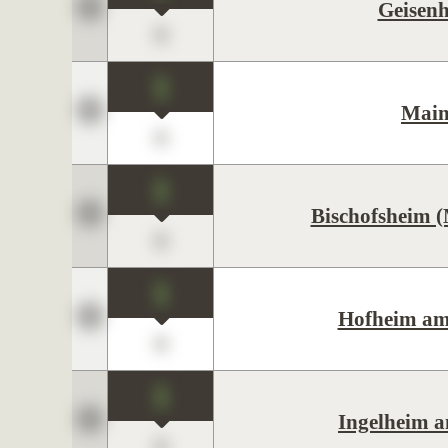
Geisen
0
1
Main
0
1
Bischofsheim (
0
1
Hofheim am
0
1
Ingelheim 
0