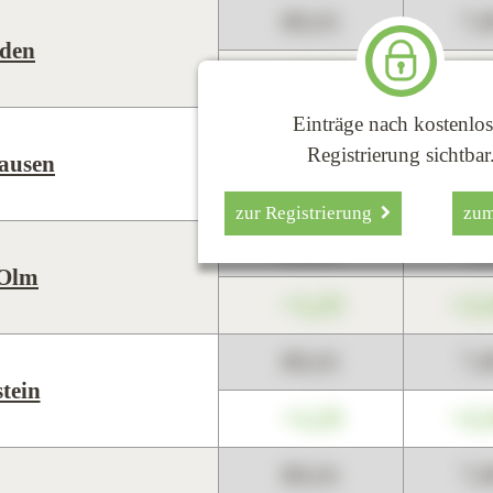
89,01
7,
den
+1,23
+2,
Einträge nach kostenlos
89,01
7,
Registrierung sichtbar
ausen
+1,23
+2,
zur Registrierung
zu
89,01
7,
-Olm
+1,23
+2,
89,01
7,
tein
+1,23
+2,
89,01
7,