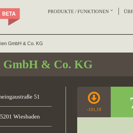
PRODUKTE / FUNKTIONEN
ÜBE
lien GmbH & Co. KG
en GmbH & Co. KG
heingaustraße 51
-101,18
5201 Wiesbaden