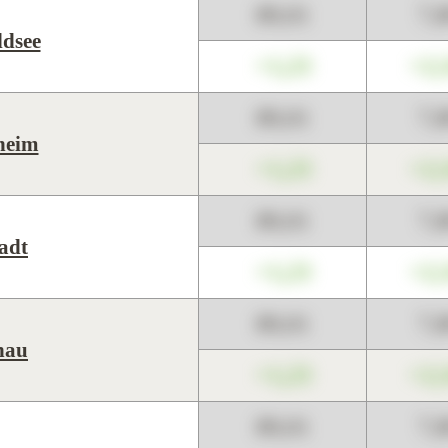
89,01
7,
dsee
+1,23
+2,
89,01
7,
heim
+1,23
+2,
89,01
7,
adt
+1,23
+2,
89,01
7,
nau
+1,23
+2,
89,01
7,