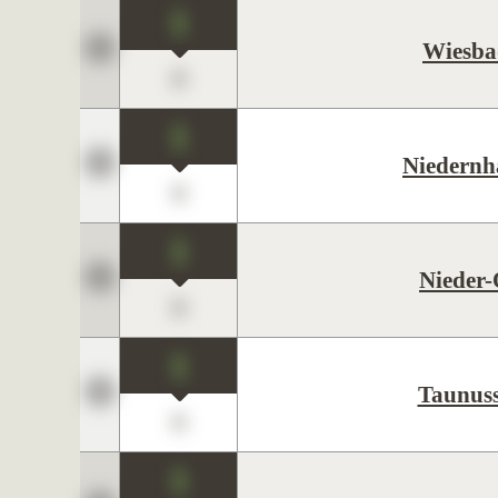
1
Wiesba
0
1
Niedernh
0
1
Nieder
0
1
Taunuss
0
1