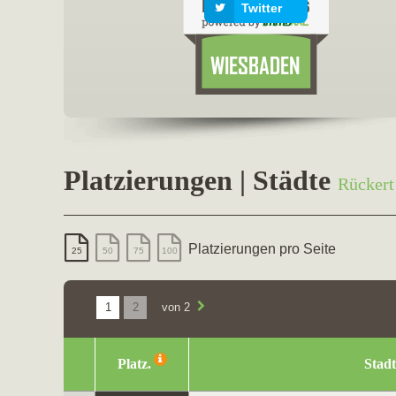
Twitter
Platzierungen | Städte
Rücker
Platzierungen pro Seite
25
50
75
100
1
2
von 2
Platz.
Stadt