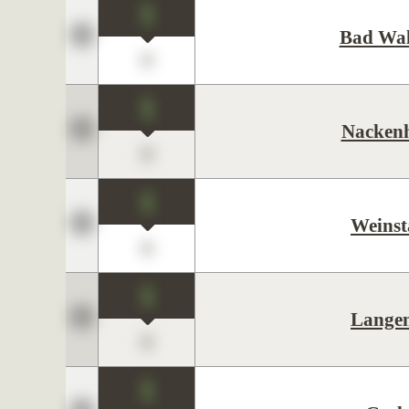
1
Bad Wal
0
1
Nacken
0
1
Weinst
0
1
Lange
0
1