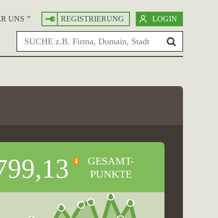
R UNS
REGISTRIERUNG
LOGIN
799,13
GESAMT-
PUNKTE