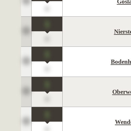
Gosl
0
1
Nierst
0
1
Bodenh
0
1
Oberwe
0
1
Wend
0