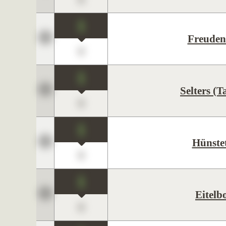
1
Freuden
0
1
Selters (
0
1
Hünste
0
1
Eitelb
0