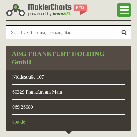
ABG FRANKFURT HOLDING
GmbH
Niddastraße 107
60329 Frankfurt am Main
069 26080
abg.de