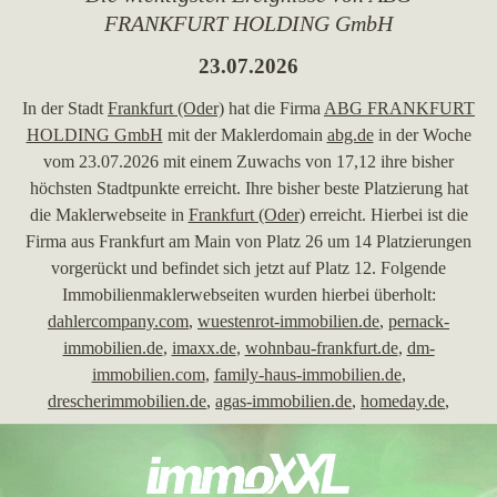
FRANKFURT HOLDING GmbH
23.07.2026
In der Stadt
Frankfurt (Oder)
hat die Firma
ABG FRANKFURT
HOLDING GmbH
mit der Maklerdomain
abg.de
in der Woche
vom 23.07.2026 mit einem Zuwachs von 17,12 ihre bisher
höchsten Stadtpunkte erreicht. Ihre bisher beste Platzierung hat
die Maklerwebseite in
Frankfurt (Oder)
erreicht. Hierbei ist die
Firma aus Frankfurt am Main von Platz 26 um 14 Platzierungen
vorgerückt und befindet sich jetzt auf Platz 12. Folgende
Immobilienmaklerwebseiten wurden hierbei überholt:
dahlercompany.com
,
wuestenrot-immobilien.de
,
pernack-
immobilien.de
,
imaxx.de
,
wohnbau-frankfurt.de
,
dm-
immobilien.com
,
family-haus-immobilien.de
,
drescherimmobilien.de
,
agas-immobilien.de
,
homeday.de
,
mcmakler.de
,
krebsundschulze.de
,
ihr-immobilienmakler-in-
frankfurt.de
und
pappusch-immobilien.de
.