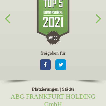
freigeben für
fr
Facebook
Twitter
Fa
Platzierungen | Städte
ABG FRANKFURT HOLDING
GmbH