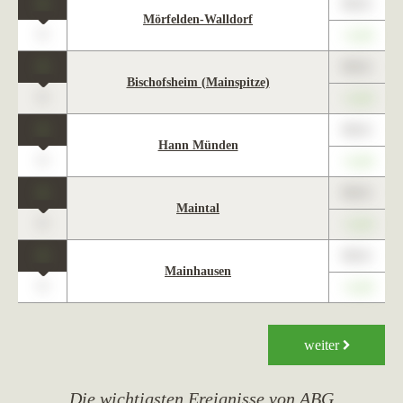
1
89,01
Mörfelden-Walldorf
0
+1,23
1
89,01
Bischofsheim (Mainspitze)
0
+1,23
1
89,01
Hann Münden
0
+1,23
1
89,01
Maintal
0
+1,23
1
89,01
Mainhausen
0
+1,23
weiter
Die wichtigsten Ereignisse von ABG