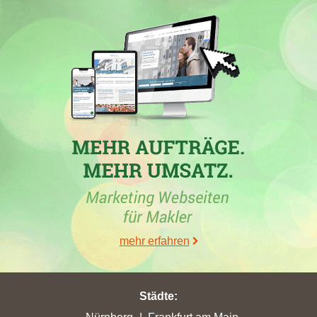
30.06.2026
In
Frankfurt am Main
hat die Immobilienfirma
ABG
FRANKFURT HOLDING GmbH
mit der Webseite
abg.de
in
der Woche vom 26.06.2026 mit einem Plus von 180,7 ihre
bisher höchsten Stadtpunkte erreicht.
24.04.2026
ABG FRANKFURT HOLDING GmbH
, ein Maklerbüro in
Frankfurt am Main, mit der Maklerdomain
abg.de
hat in den
Wochen vom 31.03.2026 bis 24.04.2026 in
Neu-Isenburg
mit
8,93 erreichten Stadtpunkten ihren höchsten Punktgewinn
mehr erfahren
erzielt. Mit effektiv 837,98 Gesamtpunkten hat die
Maklerdomain ihre zurzeit größte Gesamtpunktzahl als
Ergebnis. In den folgenden Städten hat das Maklerunternehmen
Städte
:
seine bis zu diesem Zeitpunkt höchsten Stadtpunkte erreicht: in