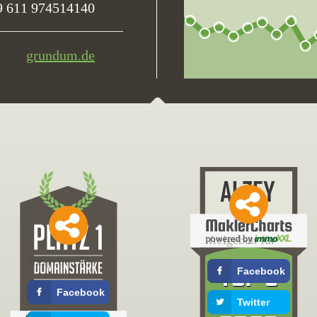
9 611 974514140
grundum.de
freigeben für
freigeben für
Facebook
Facebook
Twitter