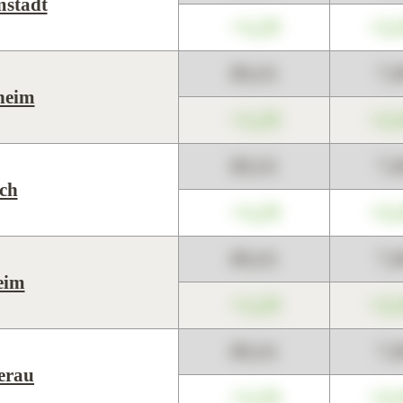
stadt
+1,23
+2,
89,01
7,
heim
+1,23
+2,
89,01
7,
ich
+1,23
+2,
89,01
7,
eim
+1,23
+2,
89,01
7,
erau
+1,23
+2,