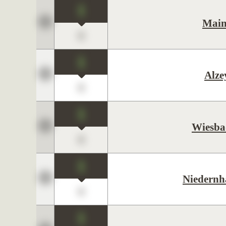
1
Main
0
1
Alze
0
1
Wiesba
0
1
Niedernh
0
1