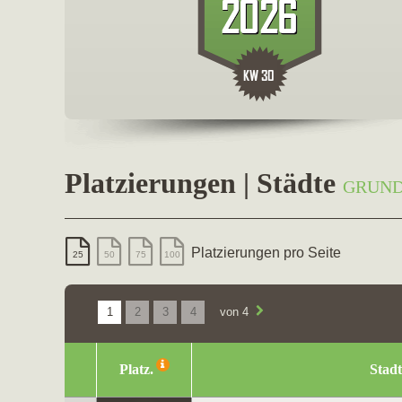
Platzierungen | Städte
GRUND
Platzierungen pro Seite
25
50
75
100
1
2
3
4
von 4
Platz.
Stadt