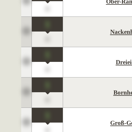
Ober-Ram
0
1
Nacken
0
1
Dreie
0
1
Bornh
0
1
Groß-G
0