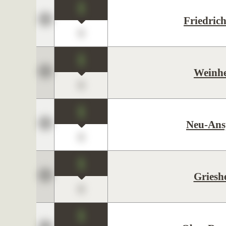
1
Friedric
0
1
Weinh
0
1
Neu-Ans
0
1
Griesh
0
1