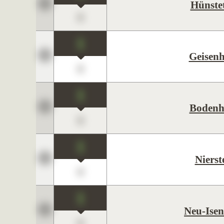
Hünste
0
1
Geisen
0
1
Bodenh
0
1
Nierst
0
1
Neu-Ise
0