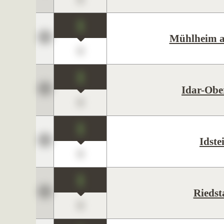
1
Mühlheim 
0
1
Idar-Obe
0
1
Idste
0
1
Riedst
0