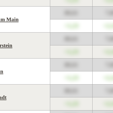
89,01
7,
am Main
+1,23
+2,
89,01
7,
rstein
+1,23
+2,
89,01
7,
in
+1,23
+2,
89,01
7,
adt
+1,23
+2,