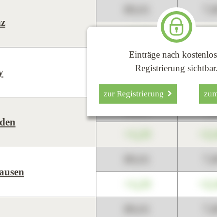
89,01
7,
z
+1,23
+2,
Einträge nach kostenlos
89,01
7,
Registrierung sichtbar
y
+1,23
+2,
zur Registrierung
zu
89,01
7,
den
+1,23
+2,
89,01
7,
ausen
+1,23
+2,
89,01
7,