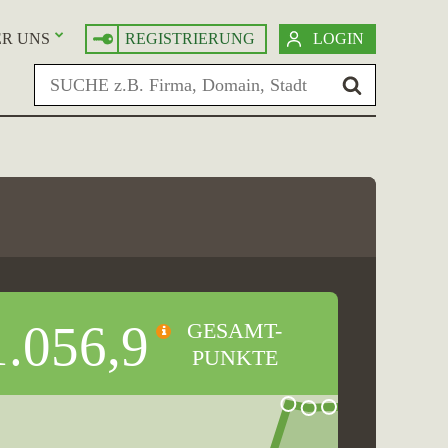
R UNS
REGISTRIERUNG
LOGIN
1.056,9
GESAMT-
PUNKTE