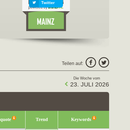
Twitter
freigeben fü
Facebo
Teilen auf:
Twitter
Die Woche vom
23. JULI 2026
squote
Trend
Keywords