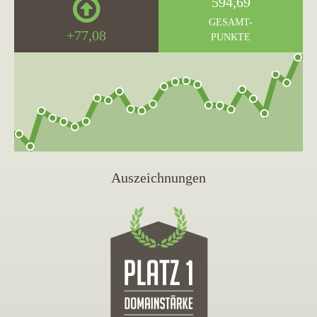
594,69
GESAMT-
+77,08
PUNKTE
Auszeichnungen