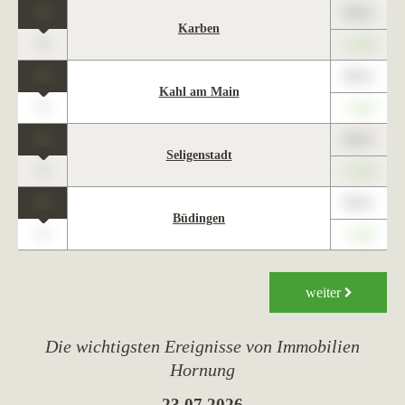
1
89,01
Karben
0
+1,23
1
89,01
Kahl am Main
0
+1,23
1
89,01
Seligenstadt
0
+1,23
1
89,01
Büdingen
0
+1,23
weiter
Die wichtigsten Ereignisse von Immobilien
Hornung
23.07.2026