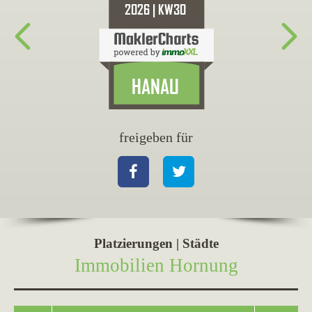
freigeben für
fr
Facebook
Twitter
Fa
Platzierungen | Städte
Immobilien Hornung