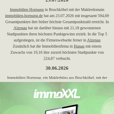
Immobilien Hornung
in Bruchköbel mit der Maklerdomain
immobilien-hornung.de
hat am 23.07.2026 mit insgesamt 594,69
Gesamtpunkten ihre bisher höchste Gesamtpunktzahl erreicht. In
Alzenau
hat sie darüber hinaus mit 21,18 gewonnenen
Stadtpunkten ihren höchsten Punktgewinn erzielt. In die Top 5
aufgestiegen, ist die Firmenwebseite ferner in
Alzenau
Zusätzlich hat die Immobilienfirma in
Hanau
mit einem
Zuwachs von 19,16 ihre zurzeit höchsten Stadtpunkte von
224,87 verbucht.
30.06.2026
Immobilien Hornung
, ein Maklerbüro aus Bruchköbel, mit der
Website
immobilien-hornung.de
hat in den Wochen vom
30.05.2026 bis 26.06.2026 in der Stadt
Büdingen
mit nur 12,5
erreichten Stadtpunkten ihren höchsten Punktverlust erlitten.
Außerdem hat Sie in
Friedberg (Hessen)
mit nur 5,23 erreichten
Stadtpunkten ihren höchsten Punktverlust erlitten. Zudem hat