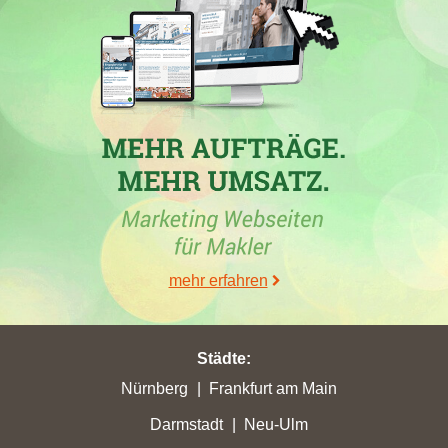
Sie in
Alzenau
mit nur 6,39 erreichten Stadtpunkten ihren
höchsten Punktverlust erlitten. Sie hat in
Friedberg
mit nur 5,23
erreichten Stadtpunkten ihren höchsten Punktverlust erlitten.
Desweiteren ist die Maklerwebseite in
Kahl am Main
in die Top
5 aufgestiegen. Darüber hinaus hat das Maklerunternehmen in
der Stadt
Oberursel (Taunus)
mit einem Zuwachs von 6,97 seine
bisher höchsten Stadtpunkte von 12,66 verbucht.
30.05.2026
Die Immobilienmaklerfirma
Immobilien Hornung
hat mit der
Maklerwebseite
immobilien-hornung.de
in der Woche vom
30.05.2026 in folgenden Städten ihre bisher höchsten
mehr erfahren
Stadtpunkte verbucht: in
Hanau
ein Zugewinn von 15,42 auf
223,9 Stadtpunkte, in der Stadt
Friedberg (Hessen)
eine
Steigerung um 8,13 auf 13,6 Stadtpunkte und eine Steigerung
Städte
:
um 8,13 auf 13,6 Stadtpunkte in der Stadt
Friedberg
In
Nürnberg
Frankfurt am Main
Friedberg (Hessen)
hat sie mit 13,6 gewonnenen Stadtpunkten
ihren höchsten Punktgewinn erzielt. Mit 13,6 erreichten
Darmstadt
Neu-Ulm
Stadtpunkten in
Friedberg
hat sie zusätzlich ihren höchsten