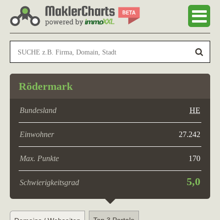
Rödermark
Bundesland
HE
Einwohner
27.242
Max. Punkte
170
5,0
Schwierigkeitsgrad