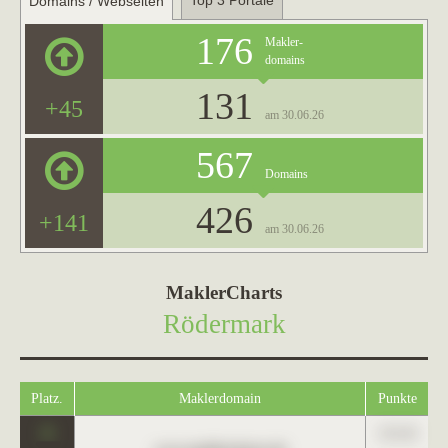
Top 3 Portale
Domains / Webseiten
176
Makler-
domains
131
+45
am 30.06.26
567
Domains
426
+141
am 30.06.26
MaklerCharts
Rödermark
Platz.
Maklerdomain
Punkte
0
123,45