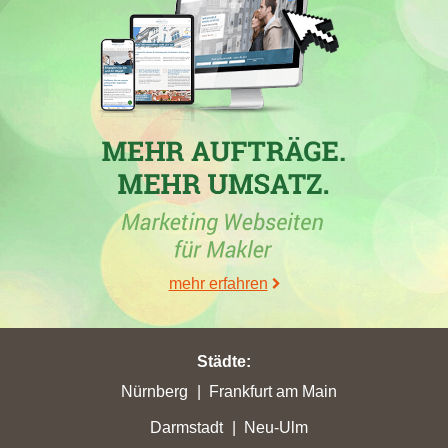
30.06.2026
Die
Engel & Völkers AG
, ein Immobilienmaklerbüro aus
Hamburg, erreichte in verschiedenen deutschen Städten im
mehr erfahren
Zeitraum vom 30. Mai bis 26. Juni 2026 signifikante
Punktgewinne und hohe Platzierungen bei Google, darunter
auch in
Rödermark
, wo die Webseite jetzt auf Platz 4 ist.
Besonders herausragend war der Punktgewinn in
Lünen
mit
Städte
:
über 107,81 Stadtpunkten. Gleichzeitig verzeichnete die Firma
Nürnberg
Frankfurt am Main
auch Verluste in anderen Städten. Weitere lokale Makler, wie die
Darmstadt
Neu-Ulm
Lebherz Immobilien, steigerten ebenfalls ihre Punktzahlen in