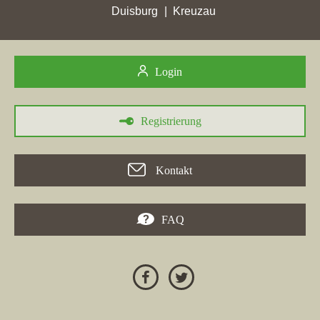
Rödermark und anderen Städten. In der Konkurrenz um den
Duisburg
Kreuzau
Wohnungsmarkt in Rödermark ist es für Immobilieneigentümer
ratsam, sich mit solcher Expertise auseinanderzusetzen, wenn sie
ihre "Wohnung verkaufen Rödermark" möchten.
Login
Registrierung
30.05.2026
Die
Engel & Völkers AG
hat in verschiedenen Städten zwischen
Kontakt
dem 24. April und dem 30. Mai 2026 hohe Punktgewinne
erzielt, darunter auch in
Rödermark
. Mit ihrem neuen Zuwachs
ist die Webseite des Unternehmens dort nun in die Top 5
FAQ
aufgestiegen. LJ Immobilien und weitere lokale Makler wie die
MainPilot Immobilien GmbH
verzeichneten ebenfalls
Höchstplatzierungen in Rödermark. Darüber hinaus erreichten
andere Maklerseiten signifikante Verbesserungen, insbesondere
in Städten wie
Hattersheim am Main
und
Dreieich
. Die
umfassenden Daten zeigen, dass die Wettbewerbssituation im