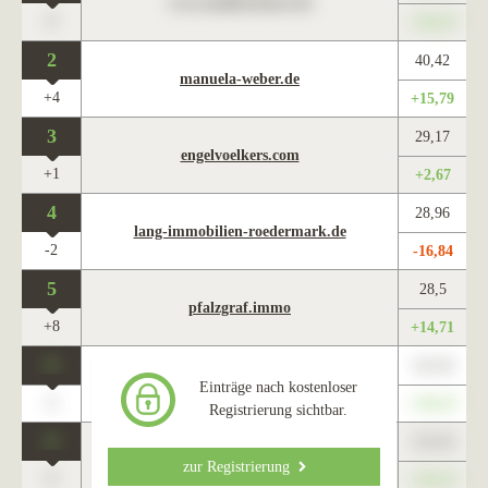
www.maklercharts.de
0
+345,67
2
40,42
manuela-weber.de
+4
+15,79
3
29,17
engelvoelkers.com
+1
+2,67
4
28,96
lang-immobilien-roedermark.de
-2
-16,84
5
28,5
pfalzgraf.immo
+8
+14,71
0
123,45
www.maklercharts.de
Einträge nach kostenloser
0
+345,67
Registrierung sichtbar.
0
123,45
www.maklercharts.de
zur Registrierung
0
+345,67