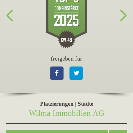
freigeben für
fr
Facebook
Twitter
Fa
Platzierungen | Städte
Wilma Immobilien AG