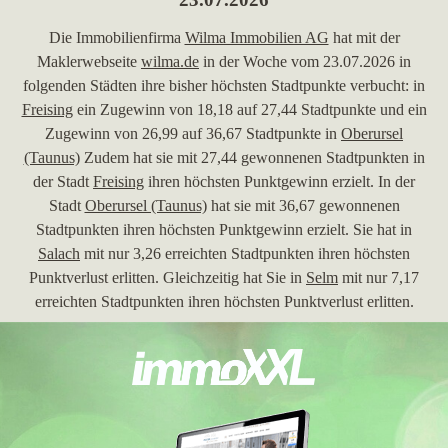
Die Immobilienfirma
Wilma Immobilien AG
hat mit der
Maklerwebseite
wilma.de
in der Woche vom 23.07.2026 in
folgenden Städten ihre bisher höchsten Stadtpunkte verbucht: in
Freising
ein Zugewinn von 18,18 auf 27,44 Stadtpunkte und ein
Zugewinn von 26,99 auf 36,67 Stadtpunkte in
Oberursel
(Taunus)
Zudem hat sie mit 27,44 gewonnenen Stadtpunkten in
der Stadt
Freising
ihren höchsten Punktgewinn erzielt. In der
Stadt
Oberursel (Taunus)
hat sie mit 36,67 gewonnenen
Stadtpunkten ihren höchsten Punktgewinn erzielt. Sie hat in
Salach
mit nur 3,26 erreichten Stadtpunkten ihren höchsten
Punktverlust erlitten. Gleichzeitig hat Sie in
Selm
mit nur 7,17
erreichten Stadtpunkten ihren höchsten Punktverlust erlitten.
Desweiteren hat Sie in der Stadt
Korb (Württemberg)
mit nur
0,47 erreichten Stadtpunkten ihren höchsten Punktverlust
erlitten. Ihre bisher beste Platzierung hat die Webseite in
Oberursel (Taunus)
erreicht. Hierbei ist das Maklerunternehmen
aus Ratingen von Platz 27 um 21 Plätze vorgerückt und befindet
sich jetzt auf Rang 6. Folgende Immobilienmaklerseiten wurden