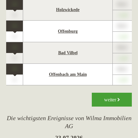
1
89,01
Holzwickede
0
+1,23
1
89,01
Offenburg
0
+1,23
1
89,01
Bad Vilbel
0
+1,23
1
89,01
Offenbach am Main
0
+1,23
weiter
Die wichtigsten Ereignisse von Wilma Immobilien
AG
23.07.2026