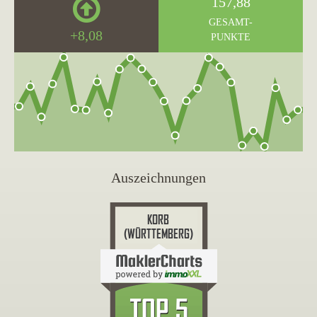
157,88
GESAMT-
+8,08
PUNKTE
Auszeichnungen