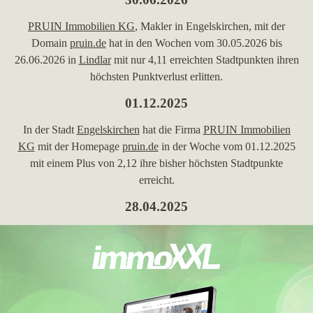
PRUIN Immobilien KG
, Makler in Engelskirchen, mit der
Domain
pruin.de
hat in den Wochen vom 30.05.2026 bis
26.06.2026 in
Lindlar
mit nur 4,11 erreichten Stadtpunkten ihren
höchsten Punktverlust erlitten.
01.12.2025
In der Stadt
Engelskirchen
hat die Firma
PRUIN Immobilien
KG
mit der Homepage
pruin.de
in der Woche vom 01.12.2025
mit einem Plus von 2,12 ihre bisher höchsten Stadtpunkte
erreicht.
28.04.2025
PRUIN Immobilien KG
mit der Domain
pruin.de
hat in der
Woche vom 28.04.2025 in
Eitelborn
ihre bisher beste
Platzierung erreicht. Hierbei ist die Immobilienfirma aus
Engelskirchen von Platz 34 um 20 Plätze vorgerückt und
befindet sich jetzt auf Position 14. Folgende Domains wurden