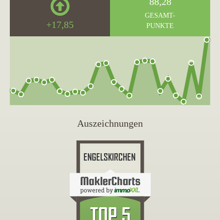
88,28
GESAMT-
+17,85
PUNKTE
Auszeichnungen