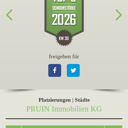
freigeben für
fr
Facebook
Twitter
Fa
Platzierungen | Städte
PRUIN Immobilien KG