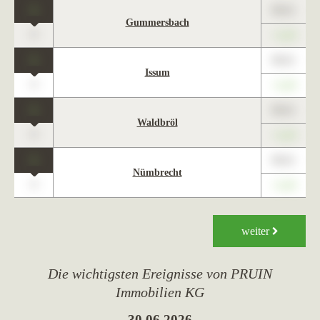
1
89,01
Gummersbach
0
+1,23
1
89,01
Issum
0
+1,23
1
89,01
Waldbröl
0
+1,23
1
89,01
Nümbrecht
0
+1,23
weiter
Die wichtigsten Ereignisse von PRUIN
Immobilien KG
30.06.2026