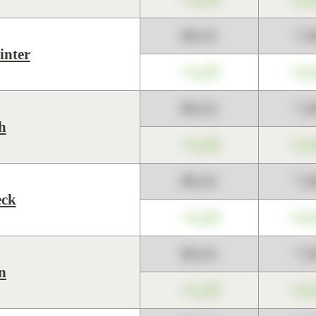
89,01
7,
inter
+1,23
+2,
89,01
7,
h
+1,23
+2,
89,01
7,
ck
+1,23
+2,
89,01
7,
n
+1,23
+2,