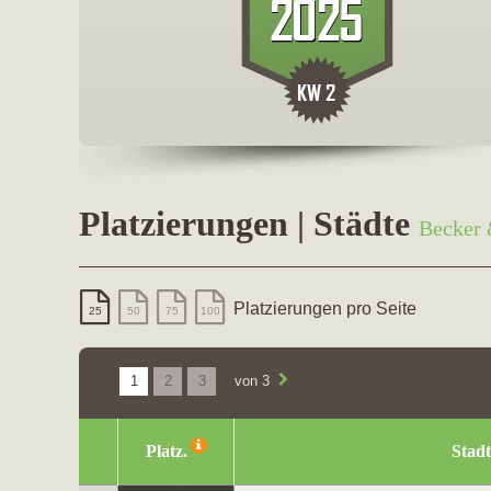
Platzierungen | Städte
Becker
Platzierungen pro Seite
25
50
75
100
1
2
3
von 3
Platz.
Stadt