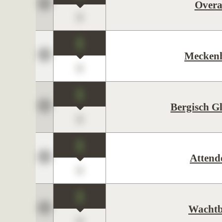
Overa
0
1
Mecken
0
1
Bergisch G
0
1
Attend
0
1
Wachtb
0