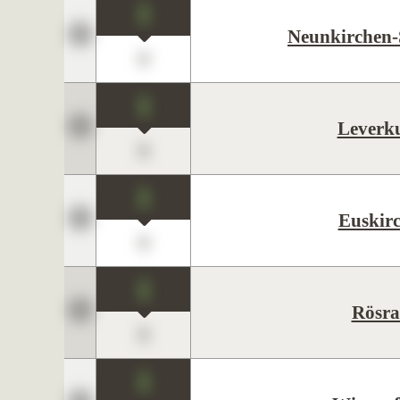
1
Neunkirchen-
0
1
Leverk
0
1
Euskir
0
1
Rösra
0
1