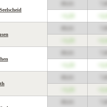
89,01
7,
Seelscheid
+1,23
+2,
89,01
7,
usen
+1,23
+2,
89,01
7,
chen
+1,23
+2,
89,01
7,
th
+1,23
+2,
89,01
7,