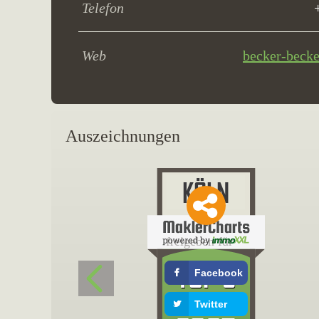
Telefon
Web
becker-beck
Auszeichnungen
freigeben für
Facebook
Twitter