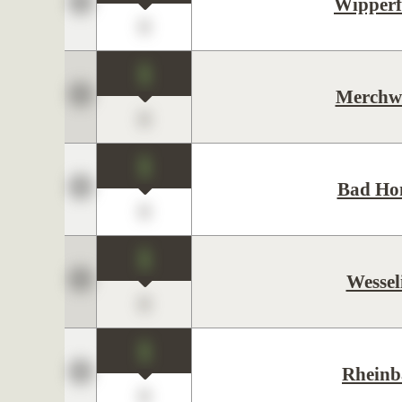
Wipperf
0
1
Merchwe
0
1
Bad Ho
0
1
Wessel
0
1
Rheinb
0