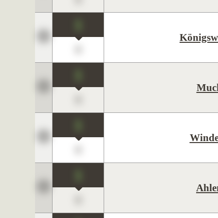
1
Königsw
0
1
Muc
0
1
Winde
0
1
Ahle
0