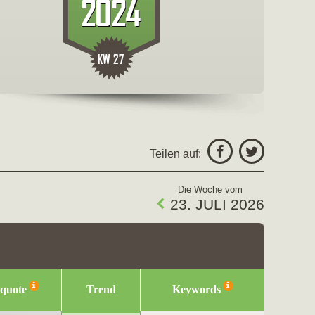
freigeben fü
Facebo
Teilen auf:
Twitter
Die Woche vom
23. JULI 2026
squote
Trend
Keywords