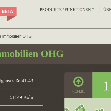
PRODUKTE / FUNKTIONEN
ÜBE
r Immobilien OHG
mmobilien OHG
lgaustraße 41-43
1
+134,81
51149 Köln