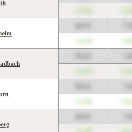
th
+1,23
+2,
89,01
7,
heim
+1,23
+2,
89,01
7,
ladbach
+1,23
+2,
89,01
7,
orn
+1,23
+2,
89,01
7,
erg
+1,23
+2,