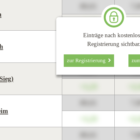
89,01
7,
n
+1,23
+2,
Einträge nach kostenlos
89,01
7,
Registrierung sichtbar
h
+1,23
+2,
zur Registrierung
zu
89,01
7,
Sieg)
+1,23
+2,
89,01
7,
eim
+1,23
+2,
89,01
7,