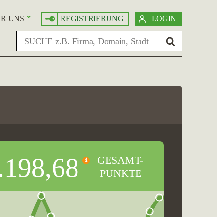
R UNS
REGISTRIERUNG
LOGIN
.198,68
GESAMT-
PUNKTE