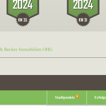
 & Becker Immobilien OHG
Stadtpunkte
Erfolg