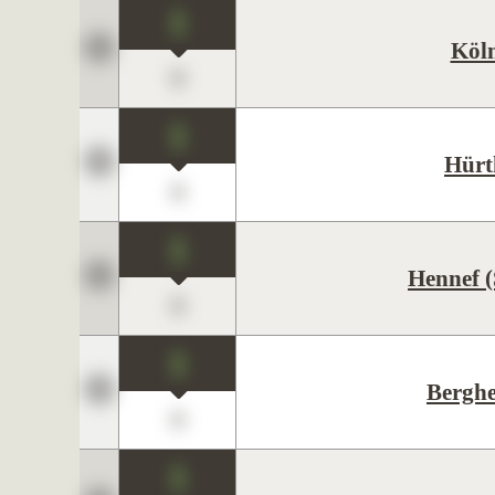
1
Köl
0
1
Hürt
0
1
Hennef (
0
1
Bergh
0
1