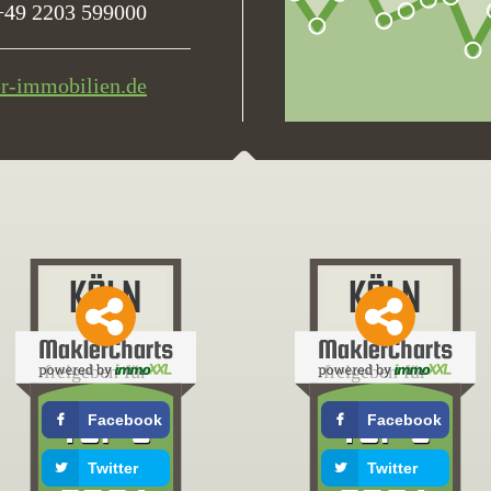
+49 2203 599000
er-immobilien.de
freigeben für
freigeben für
Facebook
Facebook
Twitter
Twitter