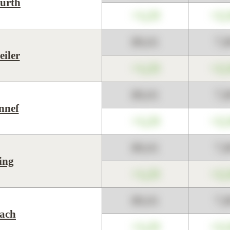
ürth
+1,23
+2,
89,01
7,
iler
+1,23
+2,
89,01
7,
nnef
+1,23
+2,
89,01
7,
ing
+1,23
+2,
89,01
7,
ach
+1,23
+2,