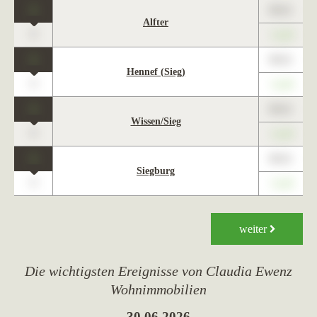
1
89,01
Alfter
0
+1,23
1
89,01
Hennef (Sieg)
0
+1,23
1
89,01
Wissen/Sieg
0
+1,23
1
89,01
Siegburg
0
+1,23
weiter
Die wichtigsten Ereignisse von Claudia Ewenz
Wohnimmobilien
30.06.2026