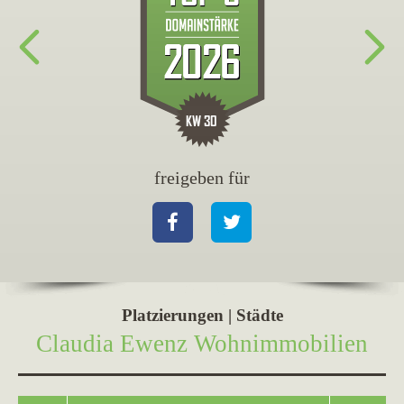
freigeben für
fr
Facebook
Twitter
Fa
Platzierungen | Städte
Claudia Ewenz Wohnimmobilien