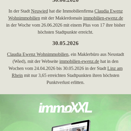
In der Stadt
Neuwied
hat die Immobilienfirma
Claudia Ewenz
Wohnimmobilien
mit der Maklerdomain
immobilien-ewenz.de
in der Woche vom 26.06.2026 mit einem Plus von 17 ihre bisher
höchsten Stadtpunkte erreicht.
30.05.2026
Claudia Ewenz Wohnimmobilien
, ein Maklerbüro aus Neustadt
(Wied), mit der Webseite
immobilien-ewenz.de
hat in den
Wochen vom 24.04.2026 bis 30.05.2026 in der Stadt
Linz am
Rhein
mit nur 3,65 erreichten Stadtpunkten ihren höchsten
Punktverlust erlitten.
24.04.2026
Claudia Ewenz Wohnimmobilien
, ein Maklerbüro aus Neustadt
(Wied) und Inhaber der Maklerdomain
immobilien-ewenz.de
, ist
in der Woche vom 24.04.2026 in der Stadt
Linz am Rhein
in die
TOP 5 gekommen.