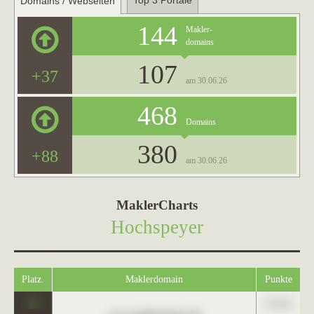
Top 3 Portale
Domains / Webseiten
144
Makler-
domains
107
+37
am 30.06.26
468
Domains
380
+88
am 30.06.26
MaklerCharts
Hochspeyer
Platz.
Maklerdomain
Punkte
0
123,45