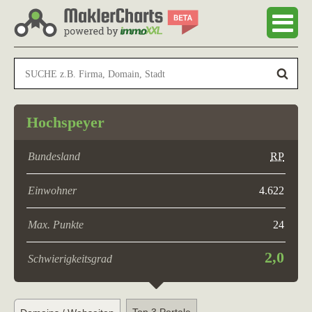
Hochspeyer
Bundesland
RP
Einwohner
4.622
Max. Punkte
24
2,0
Schwierigkeitsgrad