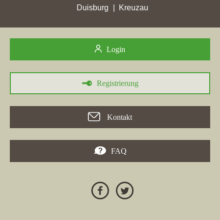
bedeutende Fortschritte in den Google-Rankings erzielt.
Duisburg
Kreuzau
Besonders bemerkenswert ist, dass die
Immobilienmaklerwebseite in Iserlohn um 7 Plätze auf Rang 8
vorgestoßen ist, wodurch zahlreiche Mitbewerber überholt
Login
wurden. Auch andere Unternehmen wie
WZ Immobilien
,
Kallähne Immobilien und IGW in Iserlohn haben in dieser Zeit
ihre besten Platzierungen in den Stadtpunkten erreicht.
Registrierung
Insgesamt zeigt sich, dass der Immobilienmarkt in Iserlohn aktiv
ist und die Nachfrage nach Dienstleistungen wie Wohnung
verkaufen in Iserlohn steigt, was sich in den verbesserten
Kontakt
Rankings der Webseiten widerspiegelt.
FAQ
24.04.2026
In der Woche vom 24.04.2026 erzielte die Maklerfirma
Bundesanstalt für Immobilienaufgaben
mit ihrer Webseite