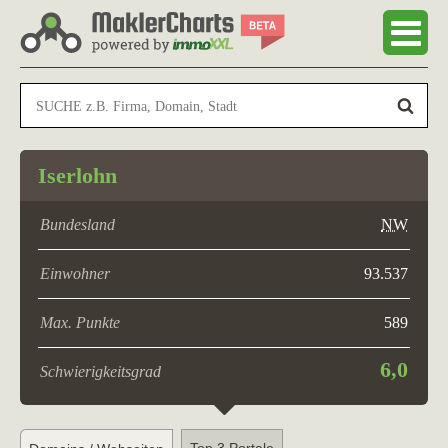
Iserlohn
Bundesland
NW
Einwohner
93.537
Max. Punkte
589
6,0
Schwierigkeitsgrad