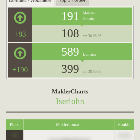
Top 3 Portale
Domains / Webseiten
191
Makler-
domains
108
+83
am 30.06.26
589
Domains
399
+190
am 30.06.26
MaklerCharts
Iserlohn
Platz.
Maklerdomain
Punkte
0
123,45