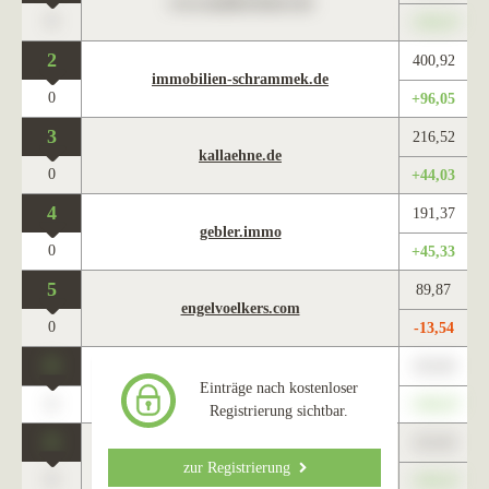
www.maklercharts.de
0
+345,67
2
400,92
immobilien-schrammek.de
0
+96,05
3
216,52
kallaehne.de
0
+44,03
4
191,37
gebler.immo
0
+45,33
5
89,87
engelvoelkers.com
0
-13,54
0
123,45
www.maklercharts.de
Einträge nach kostenloser
0
+345,67
Registrierung sichtbar.
0
123,45
www.maklercharts.de
zur Registrierung
0
+345,67