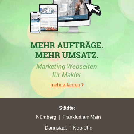
Engel & Völkers AG
, ein Immobilienmakler aus Hamburg, hat
in verschiedenen Städten ihrer höchsten Punktgewinne erzielt,
darunter 80,47 Punkte in Frankenthal und 33,49 Punkte in
Sondershausen
. In
Iserlohn
hat die Webseite in den letzten
Wochen ebenfalls Erfolge verzeichnet und ihre Position
verbessert, während weitere lokale Immobilienmakler wie die
Schäfer Immobilien GmbH
in Iserlohn von Platz 32 auf Rang 18
aufgestiegen sind. Darüber hinaus hat die
Bau- und
Siedlungsgenossenschaft Iserlohn eG
mit 65,67 Punkten ihre
höchste Gesamtpunktzahl erreicht. Insgesamt zeigen diese
Erfolge, dass die Konkurrenz unter den Immobilienmaklern in
Iserlohn zunimmt.
mehr erfahren
Städte
:
30.05.2026
Nürnberg
Frankfurt am Main
Die
Falc Immobilien GmbH & Co. KG
hat in der Woche vom
Darmstadt
Neu-Ulm
30.05.2026 in verschiedenen Städten, einschließlich
Iserlohn
,