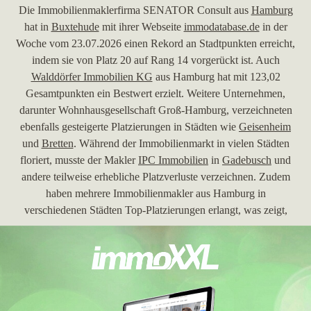
Die Immobilienmaklerfirma SENATOR Consult aus
Hamburg
hat in
Buxtehude
mit ihrer Webseite
immodatabase.de
in der
Woche vom 23.07.2026 einen Rekord an Stadtpunkten erreicht,
indem sie von Platz 20 auf Rang 14 vorgerückt ist. Auch
Walddörfer Immobilien KG
aus Hamburg hat mit 123,02
Gesamtpunkten ein Bestwert erzielt. Weitere Unternehmen,
darunter Wohnhausgesellschaft Groß-Hamburg, verzeichneten
ebenfalls gesteigerte Platzierungen in Städten wie
Geisenheim
und
Bretten
. Während der Immobilienmarkt in vielen Städten
floriert, musste der Makler
IPC Immobilien
in
Gadebusch
und
andere teilweise erhebliche Platzverluste verzeichnen. Zudem
haben mehrere Immobilienmakler aus Hamburg in
verschiedenen Städten Top-Platzierungen erlangt, was zeigt,
dass "Makler Hamburg" eine zentrale Rolle im
Immobiliensektor spielt.