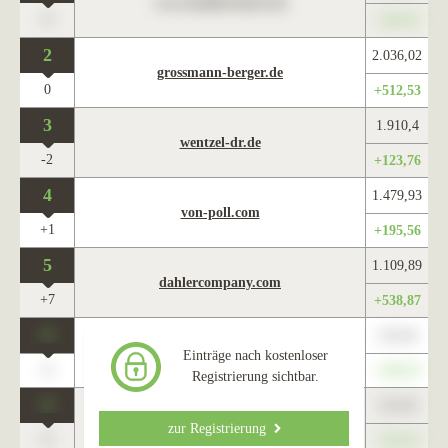
www.maklercharts.de
0
+345,67
2
2.036,02
grossmann-berger.de
0
+512,53
3
1.910,4
wentzel-dr.de
-2
+123,76
4
1.479,93
von-poll.com
+1
+195,56
5
1.109,89
dahlercompany.com
+7
+538,87
0
123,45
www.maklercharts.de
Einträge nach kostenloser
0
+345,67
Registrierung sichtbar.
0
123,45
www.maklercharts.de
zur Registrierung
0
+345,67