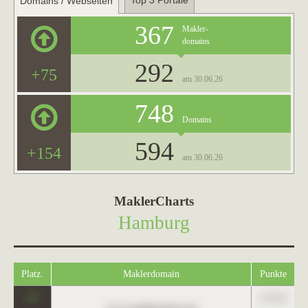
Top 3 Portale
Domains / Webseiten
367
Makler-
domains
292
+75
am 30.06.26
748
Domains
594
+154
am 30.06.26
MaklerCharts
Hamburg
Platz.
Maklerdomain
Punkte
0
123,45