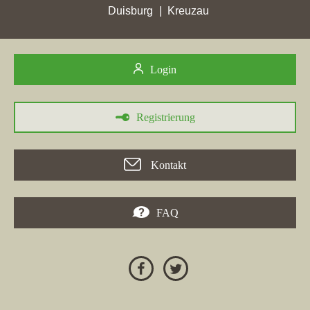
Duisburg
Kreuzau
Login
Registrierung
30.05.2026
Die
Bachmann Immobilien GmbH
, ein Makler aus Berlin, erlitt
Kontakt
in der Zeit vom 24. April bis zum 30. Mai 2026 in
Altlandsberg
den höchsten Verlust bei Google-Platzierungen, nämlich einen
Rückgang um 5 Plätze auf Rang 13. Im gleichen Zeitraum
FAQ
verzeichnete
markon-haus GmbH
, ein Maklerbüro in
Altlandsberg, einen Punktgewinn von 2,54 und erreichte damit
den höchsten Zuwachs in der Stadt. Auch
Fahl Immobilien
meldete in Altlandsberg einen Punktgewinn von 7,09. Zudem
erreichten mehrere Maklerseiten, darunter
trendyimmo.de
, in
Altlandsberg ihre besten Platzierungen. Trotz der