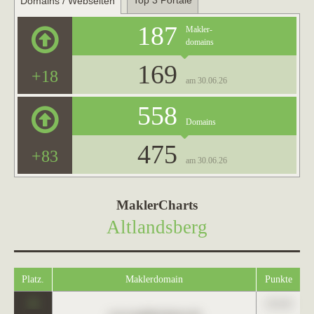
Top 3 Portale
Domains / Webseiten
187
Makler-
domains
169
+18
am 30.06.26
558
Domains
475
+83
am 30.06.26
MaklerCharts
Altlandsberg
Platz.
Maklerdomain
Punkte
0
123,45