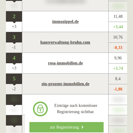
www.maklercharts.de
0
+345,67
2
11,48
immozippel.de
+3
+3,44
3
10,76
hausverwaltung-bruhn.com
-1
-0,33
4
9,96
rosa-immobilien.de
+3
+3,74
5
8,4
ein-prozent-immobilien.de
-2
-1,88
0
123,45
www.maklercharts.de
Einträge nach kostenloser
0
+345,67
Registrierung sichtbar.
0
123,45
www.maklercharts.de
zur Registrierung
0
+345,67