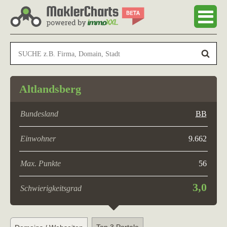
Altlandsberg
Bundesland
BB
Einwohner
9.662
Max. Punkte
56
3,0
Schwierigkeitsgrad