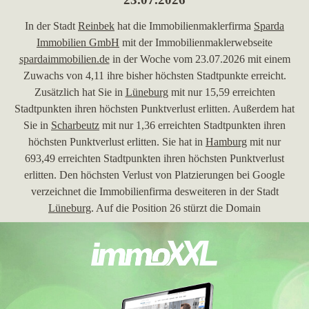
In der Stadt
Reinbek
hat die Immobilienmaklerfirma
Sparda
Immobilien GmbH
mit der Immobilienmaklerwebseite
spardaimmobilien.de
in der Woche vom 23.07.2026 mit einem
Zuwachs von 4,11 ihre bisher höchsten Stadtpunkte erreicht.
Zusätzlich hat Sie in
Lüneburg
mit nur 15,59 erreichten
Stadtpunkten ihren höchsten Punktverlust erlitten. Außerdem hat
Sie in
Scharbeutz
mit nur 1,36 erreichten Stadtpunkten ihren
höchsten Punktverlust erlitten. Sie hat in
Hamburg
mit nur
693,49 erreichten Stadtpunkten ihren höchsten Punktverlust
erlitten. Den höchsten Verlust von Platzierungen bei Google
verzeichnet die Immobilienfirma desweiteren in der Stadt
Lüneburg
. Auf die Position 26 stürzt die Domain
spardaimmobilien.de
herunter um 17 Platzierungen. Die
Immobilienmaklerwebseite ist außerdem in
Geesthacht
in die
Top 5 gerutscht.
30.06.2026