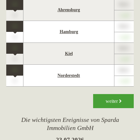
1
89,01
Ahrensburg
0
+1,23
1
89,01
Hamburg
0
+1,23
1
89,01
Kiel
0
+1,23
1
89,01
Norderstedt
0
+1,23
weiter
Die wichtigsten Ereignisse von Sparda
Immobilien GmbH
23.07.2026