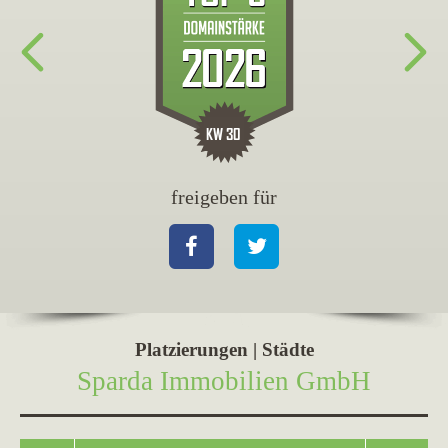
freigeben für
fr
Facebook
Twitter
Fa
Platzierungen | Städte
Sparda Immobilien GmbH