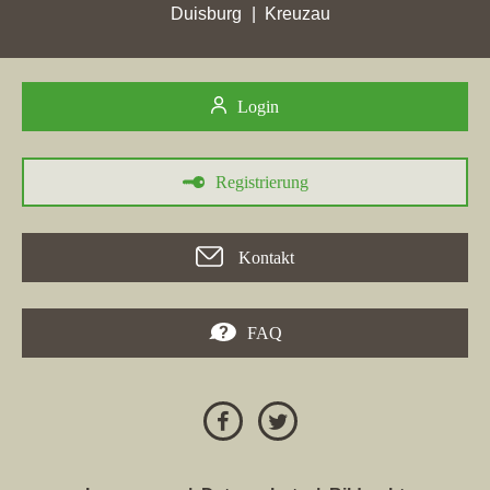
Duisburg
Kreuzau
315,96 erreichten Stadtpunkten in der Stadt
Kiel
ihren höchsten
Punktgewinn erzielt. Mit 111,59 gewonnenen Stadtpunkten in
der Stadt
Flensburg
hat sie desweiteren ihren höchsten
Punktgewinn erzielt. Zusätzlich ist in
Kellinghusen
die
Login
Unternehmensseite in die Top 5 gerutscht. In die Top 5
aufgestiegen, ist die Maklerdomain außerdem in
Geesthacht
Die
Immobilienmaklerwebseite ist in
Flensburg
ferner in die Top 5
Registrierung
gekommen. In
Lüneburg
verzeichnet der Immobilienmakler den
höchsten Verlust von Platzierungen bei Google. Die
Maklerwebseite
spardaimmobilien.de
fällt um 13 Platzierungen
Kontakt
hinunter auf die Position 26. In
Elmshorn
hat die Maklerfirma
mit einem Zugewinn von 24,47 ihre bislang höchsten
Stadtpunkte von 33,69 verbucht.
FAQ
24.04.2026
In
Flensburg
verzeichnet
Sparda Immobilien GmbH
,
Immobilienmakler in Hamburg, den größten Verlust von
Platzierungen bei Google. Die Website
spardaimmobilien.de
fällt