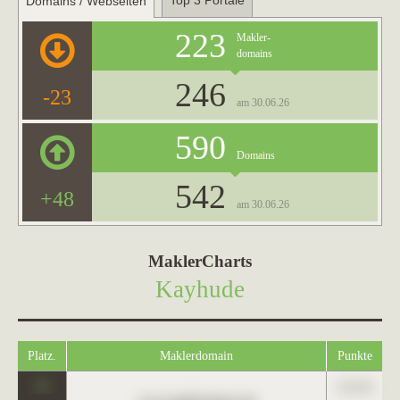
Top 3 Portale
Domains / Webseiten
223
Makler-
domains
246
-23
am 30.06.26
590
Domains
542
+48
am 30.06.26
MaklerCharts
Kayhude
Platz.
Maklerdomain
Punkte
0
123,45