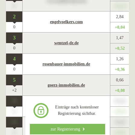
www.maklercharts.de
0
+345,67
2
2,84
engelvoelkers.com
0
+0,04
3
1,47
wentzel-dr.de
0
+0,52
4
1,26
rosenbauer-immobilien.de
0
+0,36
5
0,66
goerz-immobilien.de
+2
+0,08
0
123,45
www.maklercharts.de
Einträge nach kostenloser
0
+345,67
Registrierung sichtbar.
0
123,45
www.maklercharts.de
zur Registrierung
0
+345,67