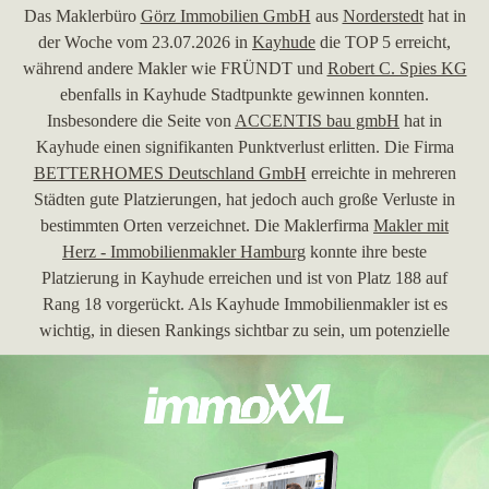
Das Maklerbüro
Görz Immobilien GmbH
aus
Norderstedt
hat in
der Woche vom 23.07.2026 in
Kayhude
die TOP 5 erreicht,
während andere Makler wie FRÜNDT und
Robert C. Spies KG
ebenfalls in Kayhude Stadtpunkte gewinnen konnten.
Insbesondere die Seite von
ACCENTIS bau gmbH
hat in
Kayhude einen signifikanten Punktverlust erlitten. Die Firma
BETTERHOMES Deutschland GmbH
erreichte in mehreren
Städten gute Platzierungen, hat jedoch auch große Verluste in
bestimmten Orten verzeichnet. Die Maklerfirma
Makler mit
Herz - Immobilienmakler Hamburg
konnte ihre beste
Platzierung in Kayhude erreichen und ist von Platz 188 auf
Rang 18 vorgerückt. Als Kayhude Immobilienmakler ist es
wichtig, in diesen Rankings sichtbar zu sein, um potenzielle
Kunden zu gewinnen und die Marktstellung zu verbessern.
30.06.2026