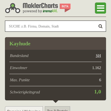
Kayhude
Bundesland
SH
Einwohner
1.162
Max. Punkte
6
1,0
Schwierigkeitsgrad