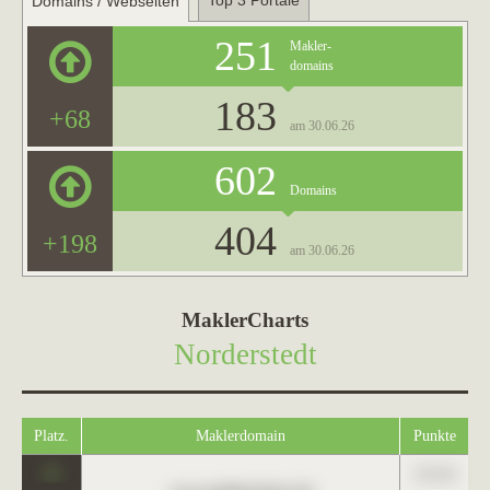
Top 3 Portale
Domains / Webseiten
251
Makler-
domains
183
+68
am 30.06.26
602
Domains
404
+198
am 30.06.26
MaklerCharts
Norderstedt
Platz.
Maklerdomain
Punkte
0
123,45