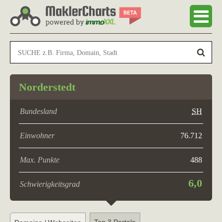
Norderstedt
Bundesland
SH
Einwohner
76.712
Max. Punkte
488
6,0
Schwierigkeitsgrad