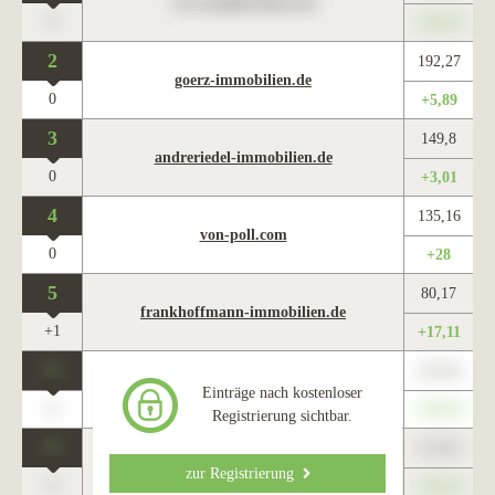
www.maklercharts.de
0
+345,67
2
192,27
goerz-immobilien.de
0
+5,89
3
149,8
andreriedel-immobilien.de
0
+3,01
4
135,16
von-poll.com
0
+28
5
80,17
frankhoffmann-immobilien.de
+1
+17,11
0
123,45
www.maklercharts.de
Einträge nach kostenloser
0
+345,67
Registrierung sichtbar.
0
123,45
www.maklercharts.de
zur Registrierung
0
+345,67