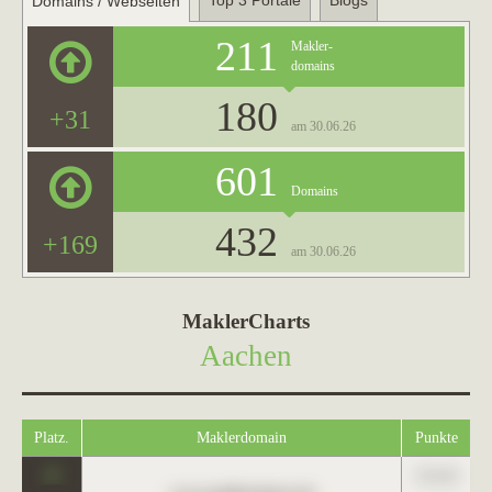
Top 3 Portale
Blogs
Domains / Webseiten
211
Makler-
domains
180
+31
am 30.06.26
601
Domains
432
+169
am 30.06.26
MaklerCharts
Aachen
Platz.
Maklerdomain
Punkte
0
123,45