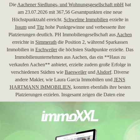
Die
Aachener Siedlungs- und Wohnungsgesellschaft mbH
hat
am 23.07.2026 mit 367,56 Gesamtpunkten eine neue
Höchstpunktzahl erreicht.
Schwelme Immobilien
erzielte in
Issum
und
Titz
hohe Punktgewinne und verbesserte ihre
Platzierungen deutlich. PH Immobiliengesellschaft aus
Aachen
erreichte in
Simmerath
die Position 2, während Sparkassen
Immobilien in
Eschweiler
die höchsten Stadtpunkte erzielte. Das
Immobilienunternehmen aus Aachen, das ein **Haus zu
verkaufen Aachen** anbietet, erzielte zudem große Erfolge in
verschiedenen Städten wie
Baesweiler
und
Alsdorf
. Diverse
andere Makler, wie Laura Garcia Immobilien und
JENS
HARTMANN IMMOBILIEN
, konnten ebenfalls ihre besten
Platzierungen erzielen. Insgesamt zeigen die Daten eine
dynamische Konkurrenzsituation unter den Immobilienmaklern
in der Region.