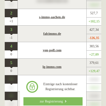
www.maklercharts.de
0
+345,67
2
527,7
s-immo-aachen.de
+1
+102,15
3
427,34
falcimmo.de
-1
-126,35
4
383,56
von-poll.com
0
+27,09
5
379,61
lg-immo.com
0
+129,47
0
123,45
www.maklercharts.de
Einträge nach kostenloser
0
+345,67
Registrierung sichtbar.
0
123,45
www.maklercharts.de
zur Registrierung
0
+345,67