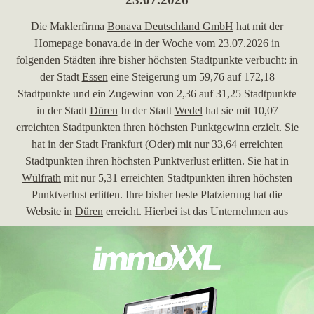
Die Maklerfirma
Bonava Deutschland GmbH
hat mit der
Homepage
bonava.de
in der Woche vom 23.07.2026 in
folgenden Städten ihre bisher höchsten Stadtpunkte verbucht: in
der Stadt
Essen
eine Steigerung um 59,76 auf 172,18
Stadtpunkte und ein Zugewinn von 2,36 auf 31,25 Stadtpunkte
in der Stadt
Düren
In der Stadt
Wedel
hat sie mit 10,07
erreichten Stadtpunkten ihren höchsten Punktgewinn erzielt. Sie
hat in der Stadt
Frankfurt (Oder)
mit nur 33,64 erreichten
Stadtpunkten ihren höchsten Punktverlust erlitten. Sie hat in
Wülfrath
mit nur 5,31 erreichten Stadtpunkten ihren höchsten
Punktverlust erlitten. Ihre bisher beste Platzierung hat die
Website in
Düren
erreicht. Hierbei ist das Unternehmen aus
Fürstenwalde (Spree) von Platz 18 um 1 Platzierung vorgerückt
und befindet sich jetzt auf Platz 17. Folgende Maklerwebseiten
wurden hierbei überholt:
vr.de
und
allfa-immobilien.de
.