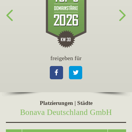
freigeben für
fr
Facebook
Twitter
Fa
Platzierungen | Städte
Bonava Deutschland GmbH