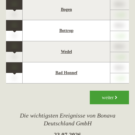
1
89,01
Bogen
0
+1,23
1
89,01
Bottrop
0
+1,23
1
89,01
Wedel
0
+1,23
1
89,01
Bad Honnef
0
+1,23
weiter
Die wichtigsten Ereignisse von Bonava
Deutschland GmbH
23.07.2026