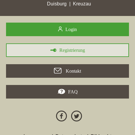
auf Rang 18. Folgende Webseiten wurden hierbei überholt:
Duisburg
Kreuzau
kaussenimmobilien.de
,
kuckertz-immobilien.de
,
peterhoff-
immobilien.de
,
diks24.de
,
immobilien-dueren.de
,
voth-
immobilien.de
,
leg-wohnen.de
,
katrin-hesse.de
,
mahis-
Login
immobilien.de
,
mueller-partner.de
,
rudkowski-hag.de
,
immolux.nrw
,
5plus.immo
,
deinestadt-immo.com
,
esserimmobilien.de
und
deutsche-bank-immobilien.de
.
Registrierung
Kontakt
30.05.2026
Die Firma
Bonava Deutschland GmbH
hat mit der
FAQ
Maklerwebseite
bonava.de
in der Woche vom 30.05.2026 in
folgenden Städten ihre bisher höchsten Stadtpunkte erreicht: ein
Zuwachs von 83,3 auf 135,68 Stadtpunkte in der Stadt
Aachen
,
ein Zugewinn von 24,71 auf 41,78 Stadtpunkte in
Ludwigsburg
und in der Stadt
Bottrop
eine Steigerung um 55,99 auf 78,23
Stadtpunkte Die Homepage hat in
Bottrop
ihre bisher beste