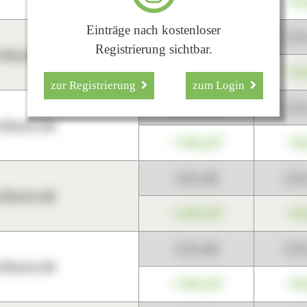
+345,67
+0
Einträge nach kostenloser
123,45
12
Registrierung sichtbar.
harts.de
+345,67
+0
zur Registrierung
zum Login
123,45
12
harts.de
+345,67
+0
123,45
12
harts.de
+345,67
+0
123,45
12
harts.de
+345,67
+0