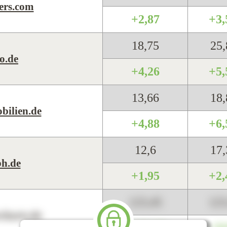
ers.com
+2,87
+3
18,75
25
o.de
+4,26
+5
13,66
18
bilien.de
+4,88
+6
12,6
17
h.de
+1,95
+2
123,45
12
harts.de