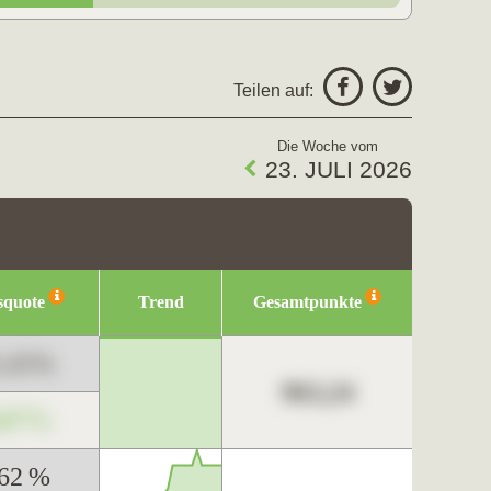
Teilen auf:
Die Woche vom
23. JULI 2026
squote
Trend
Gesamtpunkte
3,45%
963,24
,67%
,62 %