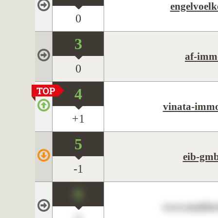
engelvoelk
0
3
af-imm
0
4
vinata-immo
+1
5
eib-gmb
-1
0
www.maklerc