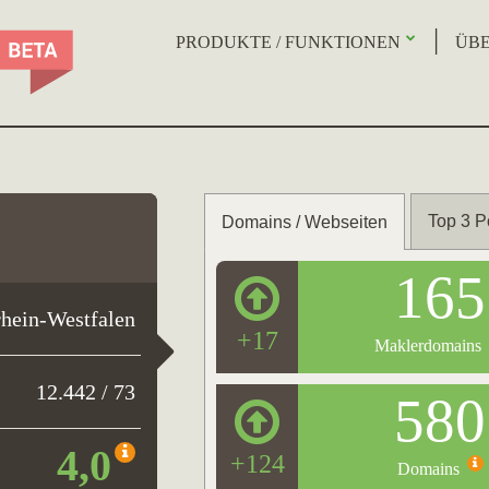
PRODUKTE / FUNKTIONEN
ÜBE
Top 3 P
Domains / Webseiten
165
hein-Westfalen
+17
Maklerdomains
12.442 / 73
580
4,0
+124
Domains