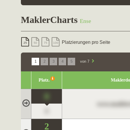
MaklerCharts
Ense
Platzierungen pro Seite
25
50
75
100
1
2
3
4
5
von 7
Platz.
Maklerd
0
www.maklerc
0
2