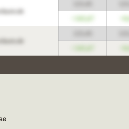
123,45
12
harts.de
+345,67
+0
123,45
12
harts.de
+345,67
+0
se