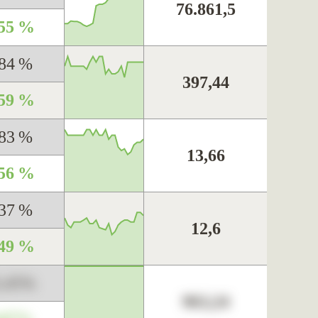
76.861,5
,55 %
,84 %
397,44
,59 %
,83 %
13,66
,56 %
,37 %
12,6
,49 %
3,45%
963,24