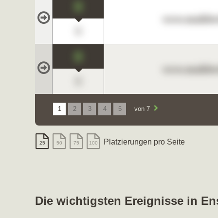
0
www.maklerc
0
0
www.maklerc
0
1
2
3
4
5
von 7
Platzierungen pro Seite
25
50
75
100
Die wichtigsten Ereignisse in En