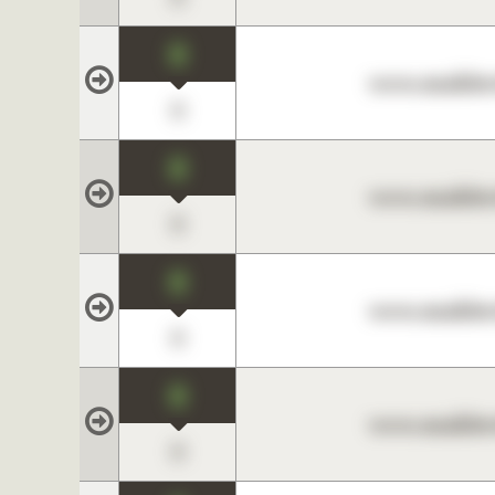
0
www.maklerc
0
0
www.maklerc
0
0
www.maklerc
0
0
www.maklerc
0