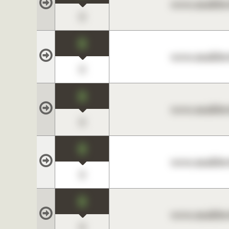
www.maklerc
0
0
www.maklerc
0
0
www.maklerc
0
0
www.maklerc
0
0
www.maklerc
0