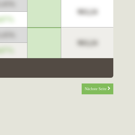
3,45%
963,24
,67%
3,45%
963,24
,67%
Nächste Seite