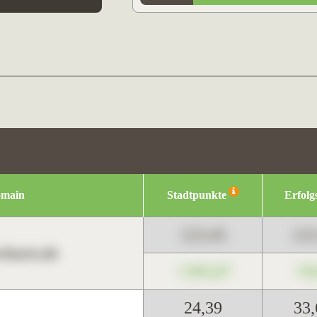
omain
Stadtpunkte
Erfolg
123,45
12
harts.de
+345,67
+0
24,39
33