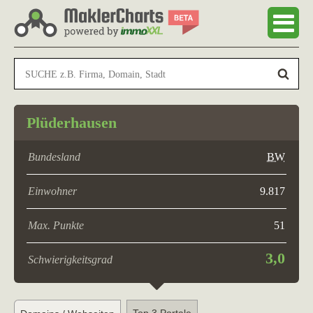
Plüderhausen
Bundesland
BW
Einwohner
9.817
Max. Punkte
51
3,0
Schwierigkeitsgrad