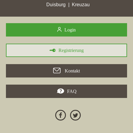
Duisburg
Kreuzau
Login
Registrierung
30.05.2026
Kontakt
In der Stadt
Plüderhausen
hat die Maklerfirma
M.Maile
Immobilien GmbH
mit der Webseite
immobilien-stuttgart.com
am 30.05.2026 einen bemerkenswerten Zuwachs erzielt und
FAQ
erreichte ihre höchste Platzierung, indem sie von Platz 12 auf
Platz 7 vorrückte. Währenddessen verzeichnete die
Maklerdomain in Plüderhausen mit nur 0,55 Stadtpunkten einen
hohen Punktverlust. Weitere Immobilienfirmen, darunter die
Kreisbaugesellschaft Waiblingen mbH
und
Mck Immobilien &
Hausverwaltung oHG
, haben ebenfalls Ihre Platzierungen