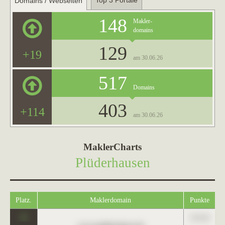
Top 3 Portale
Domains / Webseiten
148
Makler-
domains
129
+19
am 30.06.26
517
Domains
403
+114
am 30.06.26
MaklerCharts
Plüderhausen
Platz.
Maklerdomain
Punkte
0
123,45