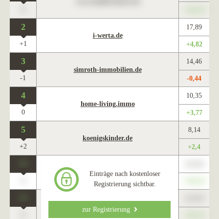
www.maklercharts.de
0
+345,67
2
17,89
i-werta.de
+1
+4,82
3
14,46
simroth-immobilien.de
-1
-0,44
4
10,35
home-living.immo
0
+3,77
5
8,14
koenigskinder.de
+2
+2,4
0
123,45
www.maklercharts.de
Einträge nach kostenloser
0
+345,67
Registrierung sichtbar.
0
123,45
www.maklercharts.de
zur Registrierung
0
+345,67