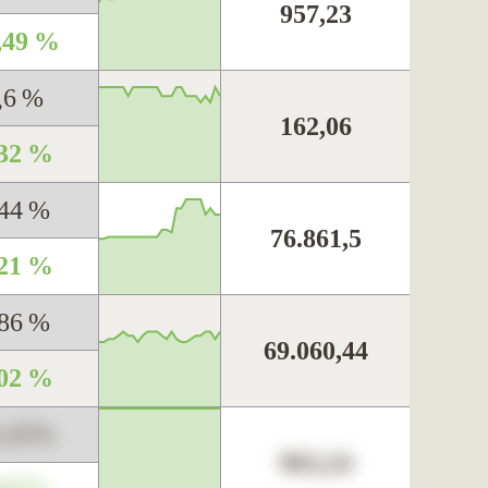
957,23
,49 %
,6 %
162,06
,32 %
,44 %
76.861,5
,21 %
,86 %
69.060,44
,02 %
3,45%
963,24