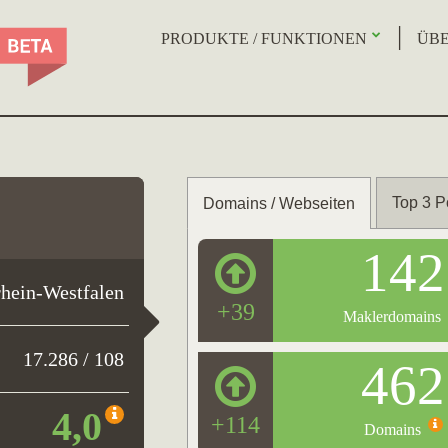
PRODUKTE / FUNKTIONEN
ÜBE
Top 3 P
Domains / Webseiten
142
hein-Westfalen
+39
Maklerdomains
17.286 / 108
462
4,0
+114
Domains