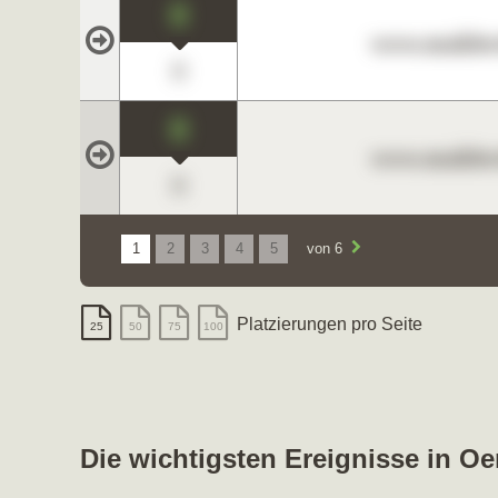
0
www.maklerc
0
0
www.maklerc
0
1
2
3
4
5
von 6
Platzierungen pro Seite
25
50
75
100
Die wichtigsten Ereignisse in O