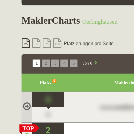
MaklerCharts
Oerlinghausen
Platzierungen pro Seite
25
50
75
100
1
2
3
4
5
von 6
Platz.
Maklerd
0
www.maklerc
0
2