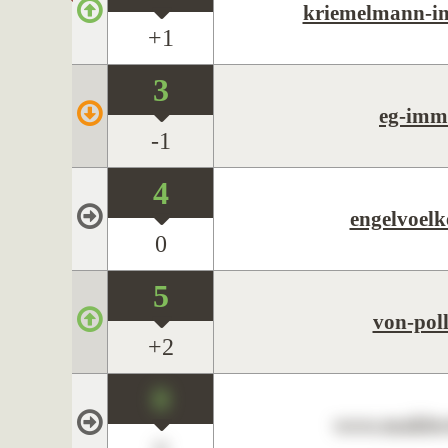
kriemelmann-im
+1
3
eg-imm
-1
4
engelvoelk
0
5
von-pol
+2
0
www.maklerc