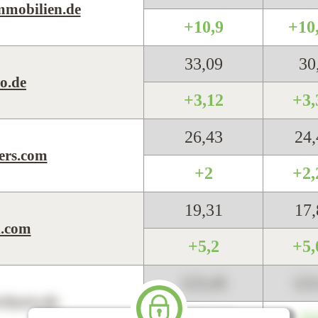
mobilien.de
+10,9
+10
33,09
30
o.de
+3,12
+3
26,43
24
ers.com
+2
+2
19,31
17
l.com
+5,2
+5
123,45
12
harts.de