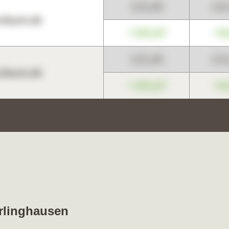
123,45
12
harts.de
+345,67
+0
123,45
12
harts.de
+345,67
+0
erlinghausen