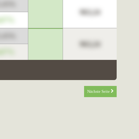
3,45%
963,24
,67%
3,45%
963,24
,67%
Nächste Seite