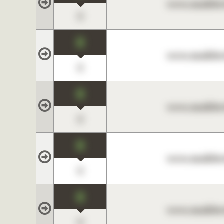
www.maklerc
0
0
www.maklerc
0
0
www.maklerc
0
0
www.maklerc
0
0
www.maklerc
0