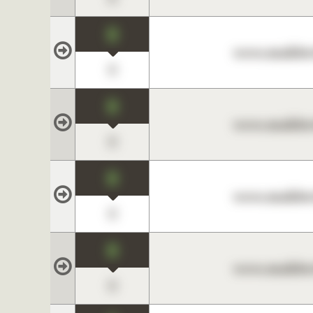
0
www.maklerc
0
0
www.maklerc
0
0
www.maklerc
0
0
www.maklerc
0