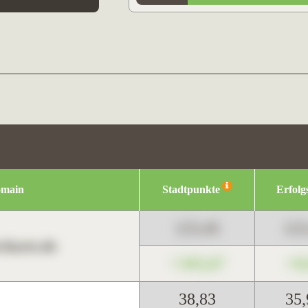
omain
Stadtpunkte
Erfolg
123,45
12
harts.de
+345,67
+0
38,83
35