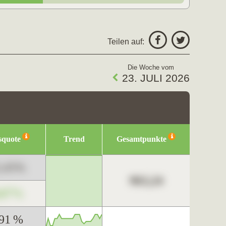
Teilen auf:
Die Woche vom
23. JULI 2026
squote
Trend
Gesamtpunkte
3,45%
963,24
,67%
,91 %