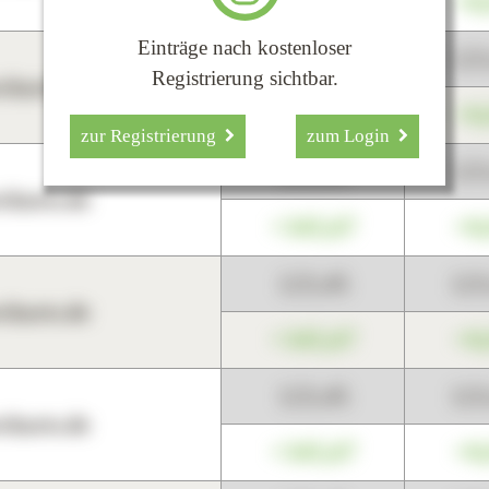
+345,67
+0
Einträge nach kostenloser
123,45
12
Registrierung sichtbar.
harts.de
+345,67
+0
zur Registrierung
zum Login
123,45
12
harts.de
+345,67
+0
123,45
12
harts.de
+345,67
+0
123,45
12
harts.de
+345,67
+0