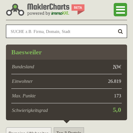
Baesweiler
Bundesland
NW
Einwohner
26.819
Max. Punkte
173
5,0
Schwierigkeitsgrad