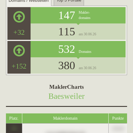
Top 3 Portale
Domains / Webseiten
147
Makler-
domains
115
+32
am 30.06.26
532
Domains
380
+152
am 30.06.26
MaklerCharts
Baesweiler
Platz.
Maklerdomain
Punkte
0
123,45