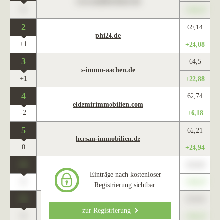
www.maklercharts.de
0
+345,67
2
69,14
phi24.de
+1
+24,08
3
64,5
s-immo-aachen.de
+1
+22,88
4
62,74
eldemirimmobilien.com
-2
+6,18
5
62,21
hersan-immobilien.de
0
+24,94
0
123,45
www.maklercharts.de
Einträge nach kostenloser
0
+345,67
Registrierung sichtbar.
0
123,45
www.maklercharts.de
zur Registrierung
0
+345,67