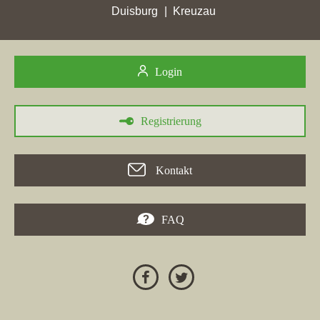
höchsten Punktgewinn verzeichnete. Weitere Städte wie Gronau
Duisburg
Kreuzau
(Westf) und
Halberstadt
trugen ebenfalls zu ihren Erfolgen bei.
Jedoch erlitt die Firmenseite in Baesweiler auch einen
Punktverlust mit nur 3,91 Stadtpunkten. Der lokale
Login
Immobilienmakler
Koch Immobilien
aus Baesweiler erreichte in
Würselen
immerhin 19,31 Stadtpunkte, was deren besten
Punktgewinn darstellt. Zusammengefasst zeigt sich, dass der
Registrierung
Immobilienmakler Baesweiler trotz Herausforderungen auch
signifikante Erfolge verbuchen konnte.
Kontakt
FAQ
24.04.2026
Die
Vivawest Wohnen GmbH
hat in der Woche vom
24.04.2026 in mehreren Städten hohe Stadtpunktgewinne
erzielt, darunter auch in
Baesweiler
, wo die Firma von 5,70 auf
6,25 Stadtpunkte stieg. Das Unternehmen aus Gelsenkirchen hat