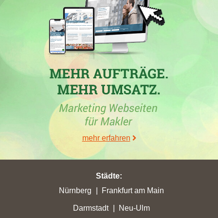
Das Maklerbüro
KAMPMEYER Immobilien GmbH
aus Köln
hat in der Woche vom 26.06.2026 in
Wachtberg
eine Top-5-
Platzierung erreicht und in
Siegburg
mit 18,02 Stadtpunkten den
höchsten Punktgewinn erzielt.
D+P Immobilien GmbH
, ein
Makler aus Siegburg, erzielte in
Troisdorf
48,72 Stadtpunkte
und verbesserte sich um 10 Plätze auf Rang 7. In Siegburg hat
die Firma
Rudkowski & Hag Immobilien GmbH
ebenfalls die
höchsten Werte erzielt, während
Immobilien Krudewig GmbH
oder die
von Poll Immobilien GmbH
in anderen Städten
signifikante Punktverluste verzeichneten. Auch in der Stadt
Niederkassel
wurde mit 10,07 Stadtpunkten ein Punktgewinn
erzielt. Wiederholt wurde die Bedeutung regionaler Makler wie
mehr erfahren
der "Makler in Siegburg" offenbar, da diese kontinuierlich um
die besten Platzierungen wetteifern.
Städte
:
Nürnberg
Frankfurt am Main
30.05.2026
Darmstadt
Neu-Ulm