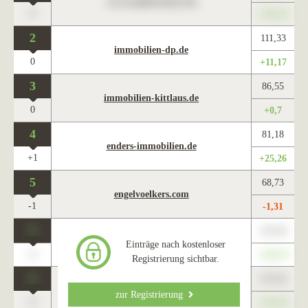
www.maklercharts.de
0
+345,67
2
111,33
immobilien-dp.de
0
+11,17
3
86,55
immobilien-kittlaus.de
0
+0,7
4
81,18
enders-immobilien.de
+1
+25,26
5
68,73
engelvoelkers.com
-1
-1,31
0
123,45
www.maklercharts.de
Einträge nach kostenloser
0
+345,67
Registrierung sichtbar.
0
123,45
www.maklercharts.de
zur Registrierung
0
+345,67