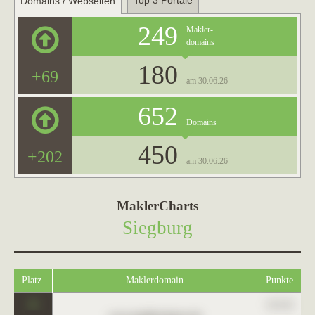
Top 3 Portale
Domains / Webseiten
249
Makler-
domains
180
+69
am 30.06.26
652
Domains
450
+202
am 30.06.26
MaklerCharts
Siegburg
Platz.
Maklerdomain
Punkte
0
123,45