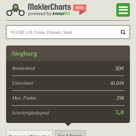
Siegburg
Bundesland
NW
Einwohner
41.016
Max. Punkte
258
5,0
Schwierigkeitsgrad