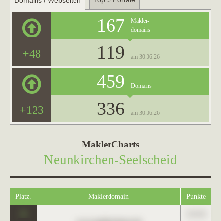
Top 3 Portale
Domains / Webseiten
167
Makler-
domains
119
+48
am 30.06.26
459
Domains
336
+123
am 30.06.26
MaklerCharts
Neunkirchen-Seelscheid
Platz.
Maklerdomain
Punkte
0
123,45