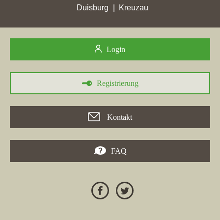
Michael Hahn Immobilien haben ebenfalls Zuwächse in der
Duisburg
Kreuzau
Region erreicht, wobei die Maklergesellschaften in
verschiedenen Städten eine Verbesserung ihrer Platzierungen
und Punktzahlen meldeten.
Login
Registrierung
30.05.2026
In der Woche vom 30.05.2026 erreichte die
KAMPMEYER
Kontakt
Immobilien GmbH
mit ihrer Webseite
kampmeyer.com
in
Meckenheim
eine hervorragende Platzierung und verbesserte
sich von Platz 14 auf Platz 6. In
Neunkirchen-Seelscheid
erzielte
FAQ
sie mit 4,37 Stadtpunkten ihren höchsten Punktgewinn. Auch
die Immobilienmakler von
Enders Immobilien IVD
und
Schmitz-Immobilienservice
verzeichneten gute Ergebnisse in
Neunkirchen
-Seelscheid mit Punktgewinnen von 8,29 und 2,19
Stadtpunkten. Besonders hervorzuheben ist, dass
KAMPMEYER Immobilien als einer der führenden