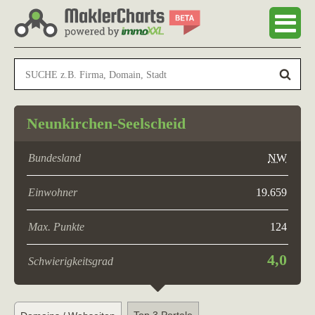
Neunkirchen-Seelscheid
Bundesland
NW
Einwohner
19.659
Max. Punkte
124
4,0
Schwierigkeitsgrad