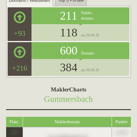
Top 3 Portale
Domains / Webseiten
211
Makler-
domains
118
+93
am 30.06.26
600
Domains
384
+216
am 30.06.26
MaklerCharts
Gummersbach
Platz.
Maklerdomain
Punkte
0
123,45