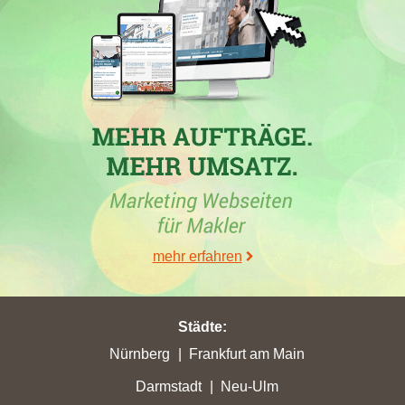
Die
Knipping & Grümer Immobilien GmbH
gehört in der
Woche vom 26.06.2026 zu den TOP 5 der Immobilienmakler in
Gummersbach
. In dieser Zeit hat die
WUNDES Immobilien
GmbH & Co. KG
in mehreren Städten, darunter
Engelskirchen
und
Windhagen
, ihre besten Platzierungen erreicht. Besonders
bemerkenswert ist der Wohnungsverkauf Gummersbach, wo die
EGG Entwicklungsgesellschaft Gummersbach mbH
auch eine
Spitzenplatzierung erreicht hat, jedoch in Windhagen einen
erheblichen Rückgang verzeichnete. Des Weiteren haben
zahlreiche Maklerwebseiten in verschiedenen Städten wie
Hückeswagen
und
Bad Lippspringe
Erfolge gefeiert und ihre
mehr erfahren
besten Platzierungen erzielt.
Städte
:
Nürnberg
Frankfurt am Main
30.05.2026
Darmstadt
Neu-Ulm
Die
Knipping & Grümer Immobilien GmbH
, ein Maklerbüro in