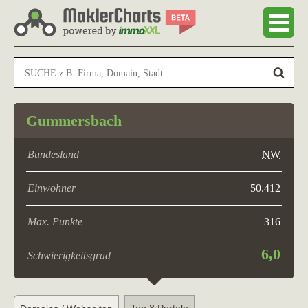
Gummersbach
Bundesland
NW
Einwohner
50.412
Max. Punkte
316
6,0
Schwierigkeitsgrad