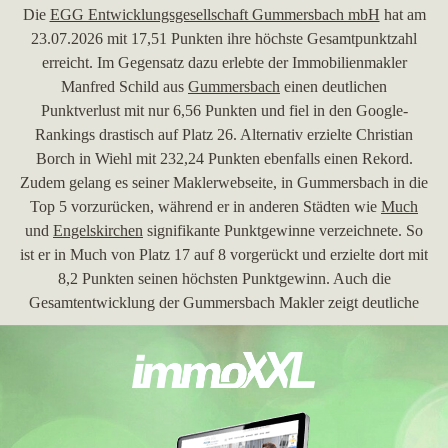
Die
EGG Entwicklungsgesellschaft Gummersbach mbH
hat am
23.07.2026 mit 17,51 Punkten ihre höchste Gesamtpunktzahl
erreicht. Im Gegensatz dazu erlebte der Immobilienmakler
Manfred Schild aus
Gummersbach
einen deutlichen
Punktverlust mit nur 6,56 Punkten und fiel in den Google-
Rankings drastisch auf Platz 26. Alternativ erzielte Christian
Borch in Wiehl mit 232,24 Punkten ebenfalls einen Rekord.
Zudem gelang es seiner Maklerwebseite, in Gummersbach in die
Top 5 vorzurücken, während er in anderen Städten wie
Much
und
Engelskirchen
signifikante Punktgewinne verzeichnete. So
ist er in Much von Platz 17 auf 8 vorgerückt und erzielte dort mit
8,2 Punkten seinen höchsten Punktgewinn. Auch die
Gesamtentwicklung der Gummersbach Makler zeigt deutliche
Unterschiede in den Punktzahlen und Platzierungen.
30.06.2026