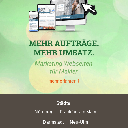
Die
Engel & Völkers AG
, ein Maklerbüro aus Hamburg, hat in
mehreren Städten signifikante Punktgewinne erzielt, darunter
den höchsten in
Lünen
mit 107,81 Punkten. Während des
festgelegten Zeitraums von Ende Mai bis Ende Juni 2026 fielen
zahlreiche Maklerwebseiten an Platzierungen, darunter
Wolfgang Pauly Immobilien in
Mönchengladbach
, das um 5
Plätze auf Rang 16 zurückfiel. Im Gegensatz dazu erreichten
andere Firmen wie Bienen + Partner Immobilien und
Hoffmann
Immobilien
in Mönchengladbach neue Höchstwerte. Jost
Immobilien aus Mönchengladbach verzeichnete zudem die
höchste Gesamtpunktzahl der Stadt mit 365,13 Punkten. Auch
mehr erfahren
die Immobilienfirma Mönchengladbach profitierte von ihren
kürzlichen Zuwächsen und kletterte in die Top 5. Die
Wettbewerbslandschaft bleibt dynamisch, wobei viele Firmen
Städte
:
ihre Positionen bei Google verbessern oder verlieren.
Nürnberg
Frankfurt am Main
Darmstadt
Neu-Ulm