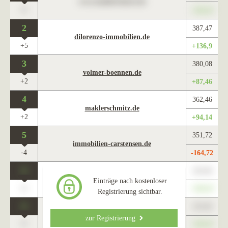
www.maklercharts.de
0
+345,67
2
387,47
dilorenzo-immobilien.de
+5
+136,9
3
380,08
volmer-boennen.de
+2
+87,46
4
362,46
maklerschmitz.de
+2
+94,14
5
351,72
immobilien-carstensen.de
-4
-164,72
0
123,45
www.maklercharts.de
Einträge nach kostenloser
0
+345,67
Registrierung sichtbar.
0
123,45
www.maklercharts.de
zur Registrierung
0
+345,67