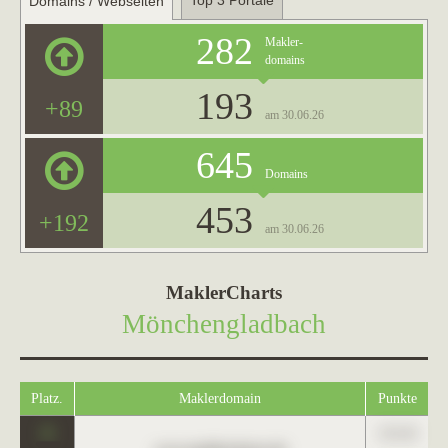
Top 3 Portale
Domains / Webseiten
282
Makler-
domains
193
+89
am 30.06.26
645
Domains
453
+192
am 30.06.26
MaklerCharts
Mönchengladbach
Platz.
Maklerdomain
Punkte
0
123,45