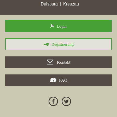
Duisburg
Kreuzau
30.05.2026
Login
Die
Wüstenrot Immobilien GmbH
, ein Immobilienmakler aus
Kornwestheim, hat in mehreren Städten, darunter
Görlitz
,
erhebliche Punktgewinne erzielt. In Görlitz konnte die Firma
Registrierung
ihre Stadtpunkte um 20,29 auf insgesamt 31,2 steigern und sich
auf Platz 9 verbessern. Insgesamt verzeichnete die Webseite
während des Zeitraums vom 24.04.2026 bis zum 30.05.2026
Kontakt
diverse Erfolge, wobei in Städten wie
Trier
(48,97 Punkte) und
Leonberg
(25,52 Punkte) ebenfalls hohe Punktgewinne erzielt
wurden. In der Stadt
Lahntal
und
Vaihingen an der Enz
ist die
FAQ
Webseite zudem in die Top 5 aufgestiegen.
24.04.2026