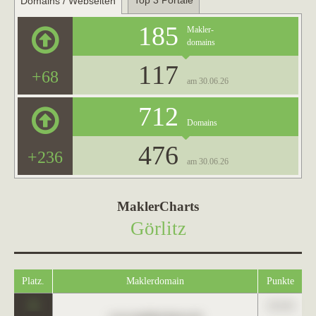
Top 3 Portale
Domains / Webseiten
185
Makler-
domains
117
+68
am 30.06.26
712
Domains
476
+236
am 30.06.26
MaklerCharts
Görlitz
Platz.
Maklerdomain
Punkte
0
123,45