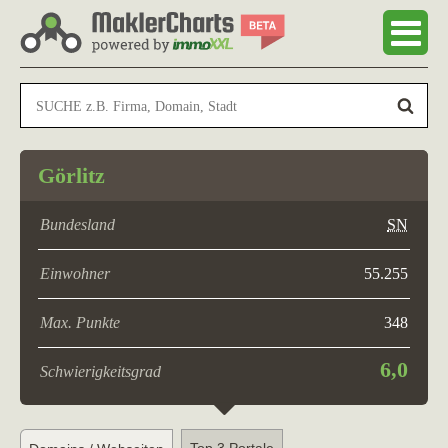
Görlitz
Bundesland
SN
Einwohner
55.255
Max. Punkte
348
6,0
Schwierigkeitsgrad