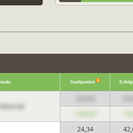
omain
Stadtpunkte
Erfolg
123,45
12
harts.de
+345,67
+0
24,34
42