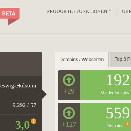
PRODUKTE / FUNKTIONEN
ÜBE
Top 3 P
Domains / Webseiten
192
leswig-Holstein
+29
Maklerdomains
9.292 / 57
559
3,0
+127
Domains