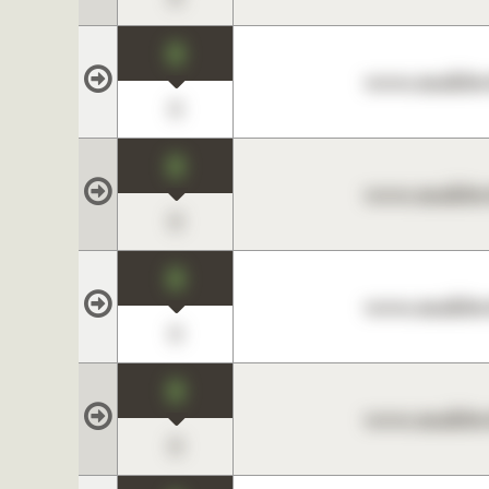
0
www.maklerc
0
0
www.maklerc
0
0
www.maklerc
0
0
www.maklerc
0