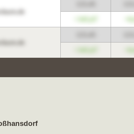
123,45
12
harts.de
+345,67
+0
123,45
12
harts.de
+345,67
+0
roßhansdorf