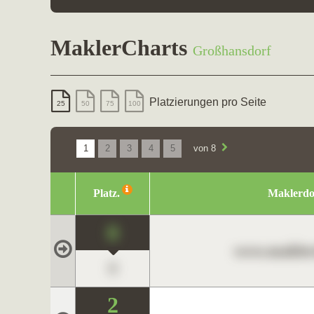
MaklerCharts
Großhansdorf
Platzierungen pro Seite
25
50
75
100
1
2
3
4
5
von 8
Platz.
Maklerd
0
www.maklerc
0
2