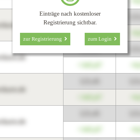
+345,67
+0
Einträge nach kostenloser
123,45
12
Registrierung sichtbar.
harts.de
+345,67
+0
zur Registrierung
zum Login
123,45
12
harts.de
+345,67
+0
123,45
12
harts.de
+345,67
+0
123,45
12
harts.de
+345,67
+0