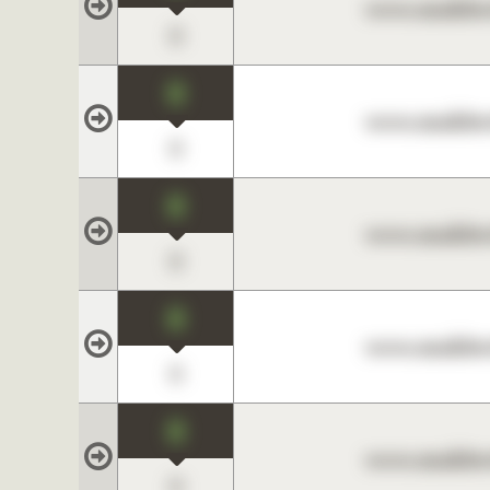
www.maklerc
0
0
www.maklerc
0
0
www.maklerc
0
0
www.maklerc
0
0
www.maklerc
0