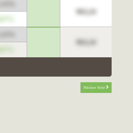
3,45%
963,24
,67%
3,45%
963,24
,67%
Nächste Seite