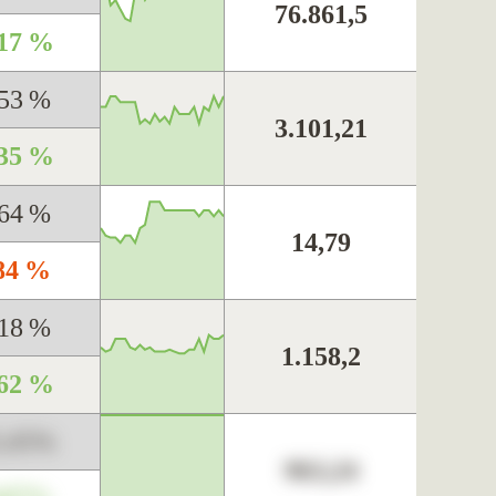
76.861,5
,17 %
,53 %
3.101,21
,35 %
,64 %
14,79
,84 %
,18 %
1.158,2
,62 %
3,45%
963,24