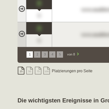
0
www.maklerc
0
0
www.maklerc
0
1
2
3
4
5
von 8
Platzierungen pro Seite
25
50
75
100
Die wichtigsten Ereignisse in G