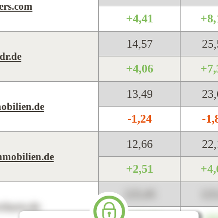
ers.com
+4,41
+8
14,57
25
dr.de
+4,06
+7
13,49
23
obilien.de
-1,24
-1
12,66
22
mobilien.de
+2,51
+4
123,45
12
harts.de