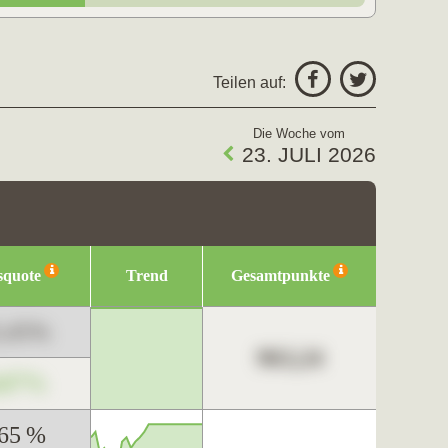
Teilen auf:
Die Woche vom
23. JULI 2026
squote
Trend
Gesamtpunkte
3,45%
963,24
,67%
,65 %