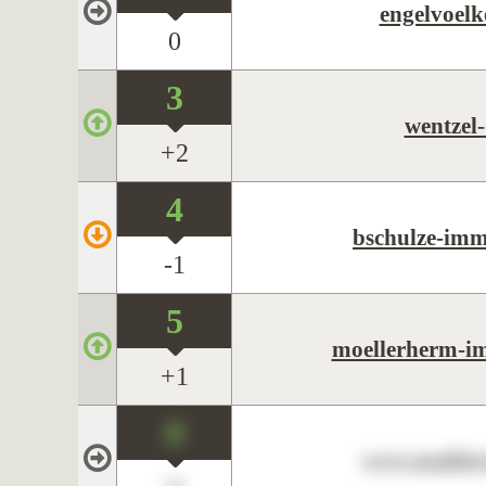
engelvoelk
0
3
wentzel-
+2
4
bschulze-imm
-1
5
moellerherm-im
+1
0
www.maklerc