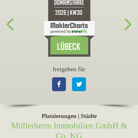
freigeben für
fr
Facebook
Twitter
Fa
Platzierungen | Städte
Möllerherm Immobilien GmbH &
Co. KG