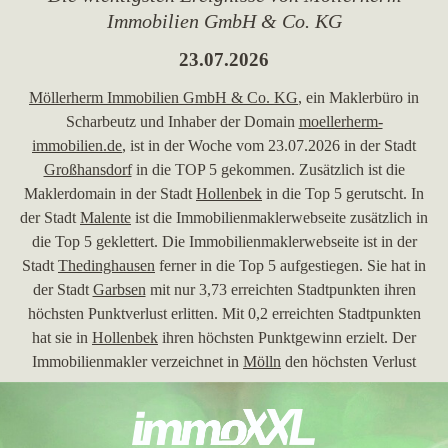
Immobilien GmbH & Co. KG
23.07.2026
Möllerherm Immobilien GmbH & Co. KG
, ein Maklerbüro in
Scharbeutz und Inhaber der Domain
moellerherm-
immobilien.de
, ist in der Woche vom 23.07.2026 in der Stadt
Großhansdorf
in die TOP 5 gekommen. Zusätzlich ist die
Maklerdomain in der Stadt
Hollenbek
in die Top 5 gerutscht. In
der Stadt
Malente
ist die Immobilienmaklerwebseite zusätzlich in
die Top 5 geklettert. Die Immobilienmaklerwebseite ist in der
Stadt
Thedinghausen
ferner in die Top 5 aufgestiegen. Sie hat in
der Stadt
Garbsen
mit nur 3,73 erreichten Stadtpunkten ihren
höchsten Punktverlust erlitten. Mit 0,2 erreichten Stadtpunkten
hat sie in
Hollenbek
ihren höchsten Punktgewinn erzielt. Der
Immobilienmakler verzeichnet in
Mölln
den höchsten Verlust
von Platzierungen bei Google. Um 3 Platzierungen stürzt die
Homepage
moellerherm-immobilien.de
herunter auf den Rang
14. Der Immobilienmakler verbucht ferner in
Garbsen
den