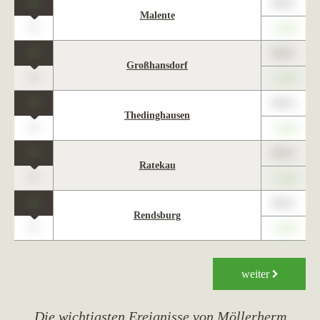
1
89,01
Malente
0
+1,23
1
89,01
Großhansdorf
0
+1,23
1
89,01
Thedinghausen
0
+1,23
1
89,01
Ratekau
0
+1,23
1
89,01
Rendsburg
0
+1,23
weiter
Die wichtigsten Ereignisse von Möllerherm