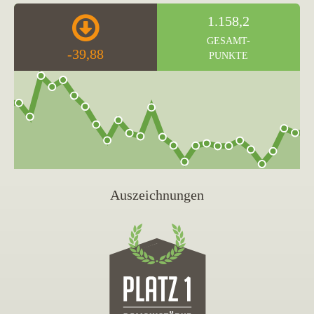
1.158,2
GESAMT-
-39,88
PUNKTE
Auszeichnungen