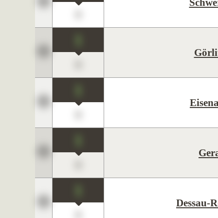
Schwe
0
1
Görli
0
1
Eisen
0
1
Ger
0
1
Dessau-R
0