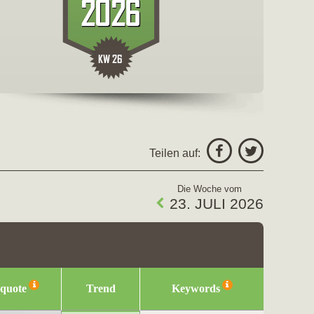
freigeben fü
Facebo
Teilen auf:
Twitter
Die Woche vom
23. JULI 2026
squote
Trend
Keywords