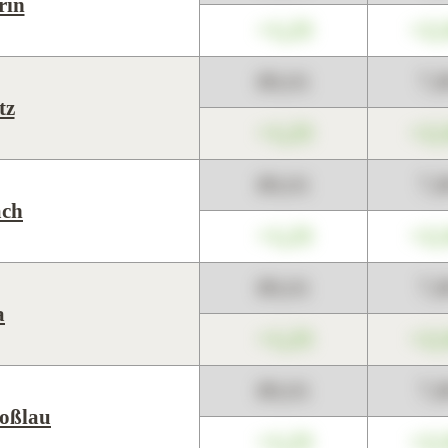
rin
+1,23
+2,
89,01
7,
tz
+1,23
+2,
89,01
7,
ach
+1,23
+2,
89,01
7,
a
+1,23
+2,
89,01
7,
oßlau
+1,23
+2,