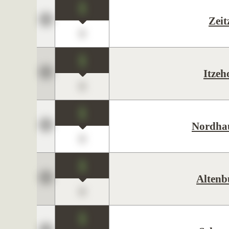
1
Zeit
0
1
Itzeh
0
1
Nordha
0
1
Altenb
0
1