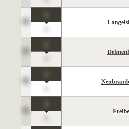
1
Langels
0
1
Delmenh
0
1
Neubrand
0
1
Freib
0