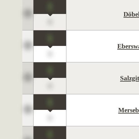
1
Döbe
0
1
Ebersw
0
1
Salzgit
0
1
Merseb
0
1