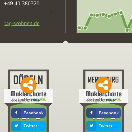
+49 40 380320
tag-wohnen.de
freigeben für
freigeben für
Facebook
Facebook
Twitter
Twitter