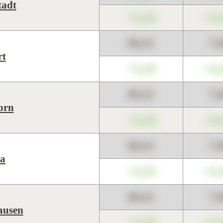
tadt
+1,23
+2,
89,01
7,
rt
+1,23
+2,
89,01
7,
orn
+1,23
+2,
89,01
7,
a
+1,23
+2,
89,01
7,
ausen
+1,23
+2,