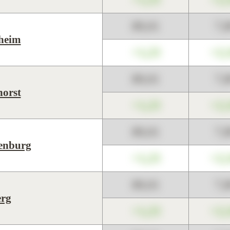
89,01
7,
heim
+1,23
+2,
89,01
7,
orst
+1,23
+2,
89,01
7,
enburg
+1,23
+2,
89,01
7,
erg
+1,23
+2,