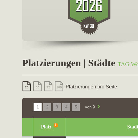
Platzierungen | Städte
TAG Wo
Platzierungen pro Seite
25
50
75
100
1
2
3
4
5
von 9
Platz.
Stad