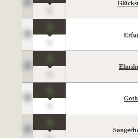
Glücks
0
1
Erfu
0
1
Elmsh
0
1
Goth
0
1
Sangerh
0