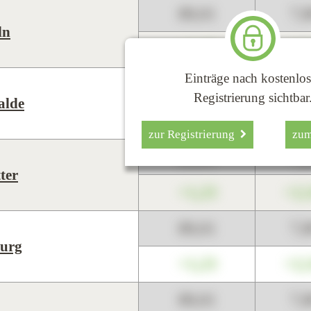
89,01
7,
ln
+1,23
+2,
Einträge nach kostenlos
89,01
7,
Registrierung sichtbar
alde
+1,23
+2,
zur Registrierung
zu
89,01
7,
ter
+1,23
+2,
89,01
7,
urg
+1,23
+2,
89,01
7,