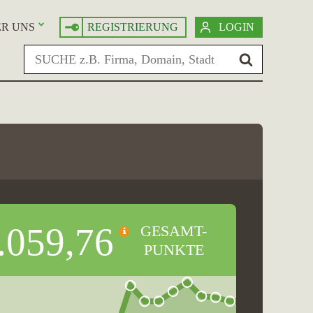
R UNS
REGISTRIERUNG
LOGIN
.059,76
GESAMT-
PUNKTE