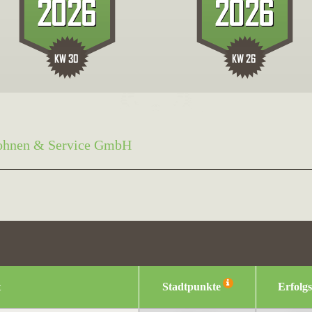
hnen & Service GmbH
t
Stadtpunkte
Erfolg